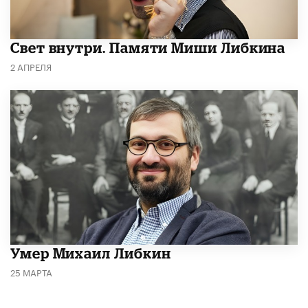
​Свет внутри. Памяти Миши Либкина
2 АПРЕЛЯ
​Умер Михаил Либкин
25 МАРТА