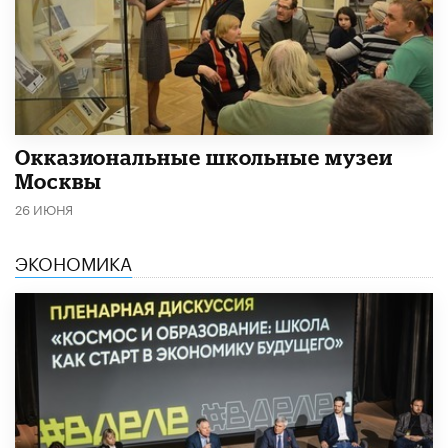
​Окказиональные школьные музеи
Москвы
26 ИЮНЯ
ЭКОНОМИКА