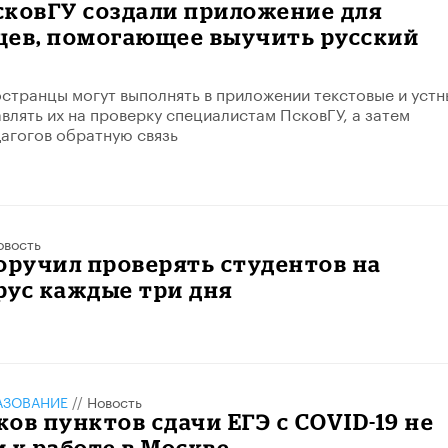
сковГУ создали приложение для
цев, помогающее выучить русский
остранцы могут выполнять в приложении текстовые и устн
авлять их на проверку специалистам ПсковГУ, а затем
дагогов обратную связь
овость
оручил проверять студентов на
рус каждые три дня
АЗОВАНИЕ
//
Новость
ов пунктов сдачи ЕГЭ с COVID-19 не
 к работе в Москве