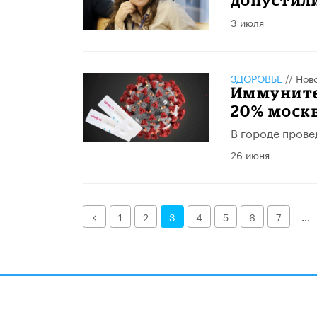
3 июля
ЗДОРОВЬЕ
//
Нов
Иммуните
20% моск
​В городе пров
26 июня
Назад
1
2
3
4
5
6
7
...