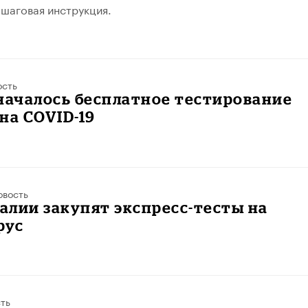
шаговая инструкция.
ость
началось бесплатное тестирование
на COVID-19
овость
лии закупят экспресс-тесты на
рус
ть