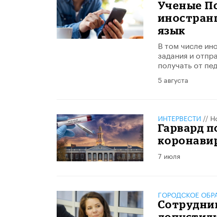
Ученые П
иностран
язык
В том числе ин
задания и отпр
получать от пе
5 августа
ИНТЕРВЕСТИ
//
Н
Гарвард п
коронави
7 июля
ГОРОДСКОЕ ОБР
Сотрудник
допустили