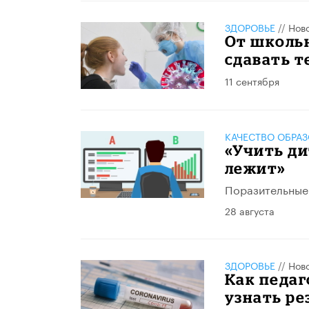
ЗДОРОВЬЕ
//
Нов
От школьн
сдавать т
11 сентября
КАЧЕСТВО ОБРА
«Учить ди
лежит»
Поразительные 
28 августа
ЗДОРОВЬЕ
//
Нов
Как педаг
узнать ре