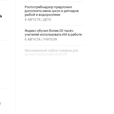
Роспотребнадзор предложил
дополнить меню школ и детсадов
рыбой и водорослями
ь
6 АВГУСТА /
ДЕТИ
​Яндекс обучил более 20 тысяч
учителей использовать ИИ в работе
6 АВГУСТА /
УЧИТЕЛЯ
Минимальный набор товаров для
школы подорожал на 6,3%
5 АВГУСТА /
ШКОЛЬНИКИ
Вышел в свет новый номер научно-
публицистического журнала
«Образовательная политика» № 2
(2026)
3 ИЮЛЯ /
АНОНС
Школьники и студенты Москвы
почтили память героев Великой
е
Отечественной войны
22 ИЮНЯ /
ГОРОДСКОЕ ОБРАЗОВАНИЕ