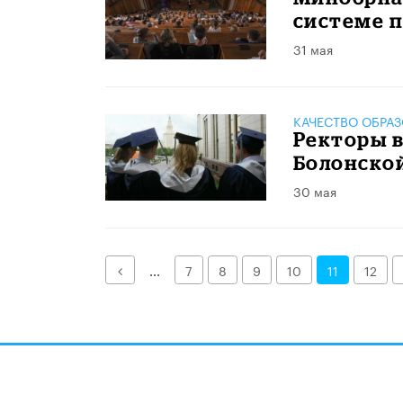
системе п
31 мая
КАЧЕСТВО ОБРА
Ректоры в
Болонско
30 мая
Назад
...
7
8
9
10
11
12