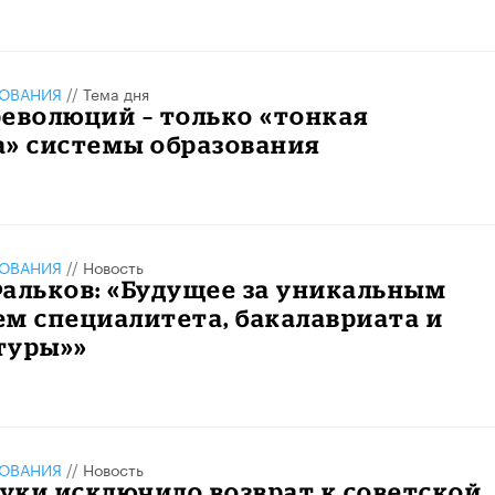
ЗОВАНИЯ
//
Тема дня
еволюций – только «тонкая
а» системы образования
ЗОВАНИЯ
//
Новость
альков: «Будущее за уникальным
м специалитета, бакалавриата и
туры»»
ЗОВАНИЯ
//
Новость
уки исключило возврат к советской