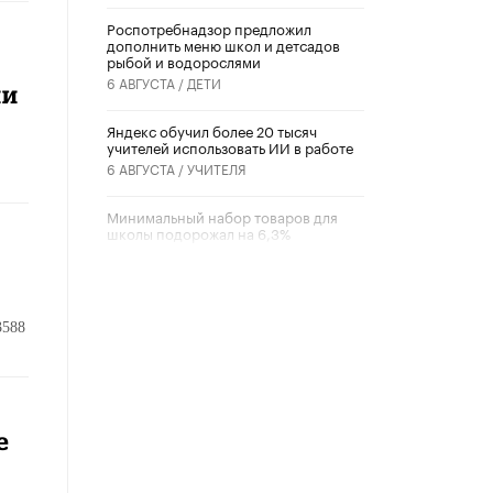
Роспотребнадзор предложил
дополнить меню школ и детсадов
рыбой и водорослями
6 АВГУСТА /
ДЕТИ
ии
​Яндекс обучил более 20 тысяч
учителей использовать ИИ в работе
6 АВГУСТА /
УЧИТЕЛЯ
Минимальный набор товаров для
школы подорожал на 6,3%
5 АВГУСТА /
ШКОЛЬНИКИ
а
Вышел в свет новый номер научно-
публицистического журнала
3588
«Образовательная политика» № 2
(2026)
3 ИЮЛЯ /
АНОНС
Школьники и студенты Москвы
почтили память героев Великой
е
Отечественной войны
22 ИЮНЯ /
ГОРОДСКОЕ ОБРАЗОВАНИЕ