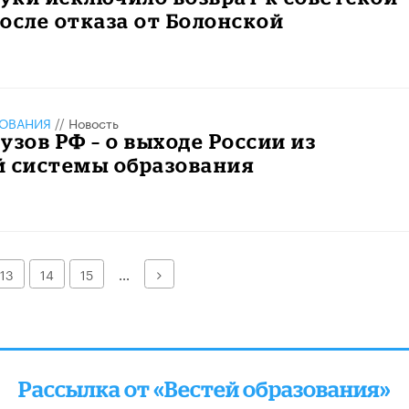
осле отказа от Болонской
ЗОВАНИЯ
//
Новость
узов РФ – о выходе России из
й системы образования
Далее
13
14
15
...
Рассылка от «Вестей образования»