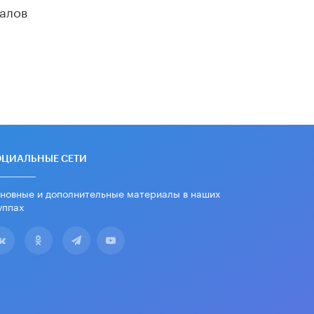
дипломы только из-за не
алов
пройденного антиплагиата
5 ИЮНЯ /
ЧТО ПРОИСХОДИТ?
Минпросвещения просят добавить в
школьные учебники примеры
женщин-инженеров
5 ИЮНЯ /
УЧЕБНИКИ
Уличенный в списывании школьник
вернул себе призовое место на
олимпиаде через суд
ОЦИАЛЬНЫЕ СЕТИ
5 ИЮНЯ /
ЧТО ПРОИСХОДИТ?
новные и дополнительные материалы в наших
«Евгений Онегин» станет
обязательным для повторения в 10–
уппах
11-х классах
4 ИЮНЯ /
КАЧЕСТВО ОБРАЗОВАНИЯ
В Общественной палате предложили
шить школьную форму с учетом
национальных традиций регионов
4 ИЮНЯ /
ШКОЛЬНИКИ