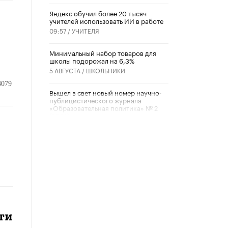
​Яндекс обучил более 20 тысяч
учителей использовать ИИ в работе
09:57 /
УЧИТЕЛЯ
Минимальный набор товаров для
школы подорожал на 6,3%
5 АВГУСТА /
ШКОЛЬНИКИ
3079
Вышел в свет новый номер научно-
публицистического журнала
«Образовательная политика» № 2
(2026)
3 ИЮЛЯ /
АНОНС
Школьники и студенты Москвы
почтили память героев Великой
Отечественной войны
22 ИЮНЯ /
ГОРОДСКОЕ ОБРАЗОВАНИЕ
«Егор, давай во двор!»
22 ИЮНЯ /
АНОНС
ти
Из закона о регулировании ИИ