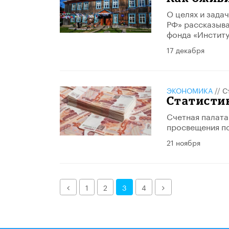
О целях и зада
РФ» рассказыва
фонда «Институ
17 декабря
ЭКОНОМИКА
//
С
Статистик
Счетная палата
просвещения п
21 ноября
Назад
Далее
1
2
3
4