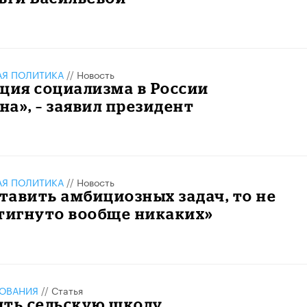
АЯ ПОЛИТИКА
//
Новость
ция социализма в России
а», – заявил президент
АЯ ПОЛИТИКА
//
Новость
ставить амбициозных задач, то не
тигнуто вообще никаких»
ЗОВАНИЯ
//
Статья
ить сельскую школу