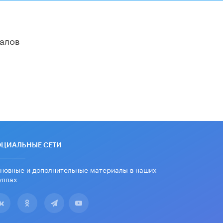
школьные учебники примеры
женщин-инженеров
5 ИЮНЯ /
УЧЕБНИКИ
алов
Уличенный в списывании школьник
вернул себе призовое место на
олимпиаде через суд
5 ИЮНЯ /
ЧТО ПРОИСХОДИТ?
«Евгений Онегин» станет
обязательным для повторения в 10–
11-х классах
4 ИЮНЯ /
КАЧЕСТВО ОБРАЗОВАНИЯ
В Общественной палате предложили
шить школьную форму с учетом
ОЦИАЛЬНЫЕ СЕТИ
национальных традиций регионов
4 ИЮНЯ /
ШКОЛЬНИКИ
новные и дополнительные материалы в наших
уппах
В Госдуме предложили ввести
онлайн-формат для апелляций ЕГЭ
3 ИЮНЯ /
ЕГЭ И ОГЭ
​Яндекс выпустил бесплатный курс