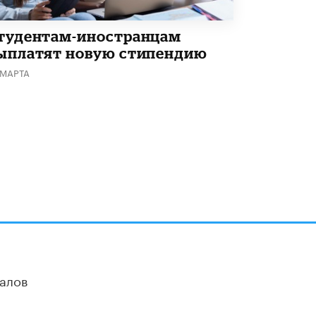
В Минобрнауки рассказали о новых
правилах приема в аспирантуру
тудентам-иностранцам
1 ИЮНЯ /
КАЧЕСТВО ОБРАЗОВАНИЯ
ыплатят новую стипендию
 МАРТА
алов