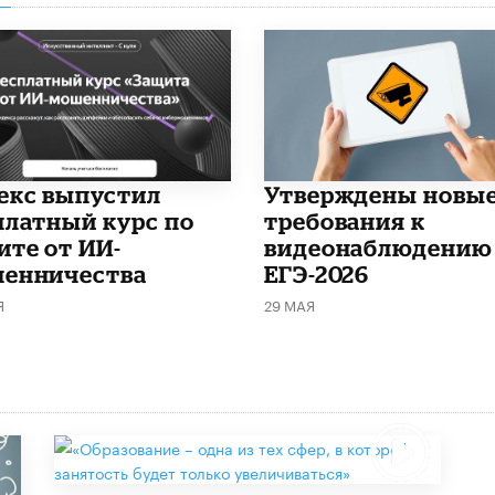
декс выпустил
Утверждены новы
платный курс по
требования к
ите от ИИ-
видеонаблюдению
енничества
ЕГЭ-2026
Я
29 МАЯ