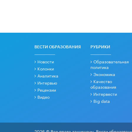
ВЕСТИ ОБРАЗОВАНИЯ
РУБРИКИ
Новости
Образовательная
политика
Колонки
Экономика
Аналитика
Качество
Интервью
образования
Рецензии
Интервести
Видео
Big data
2026 © Все права защищены. Вести образовани