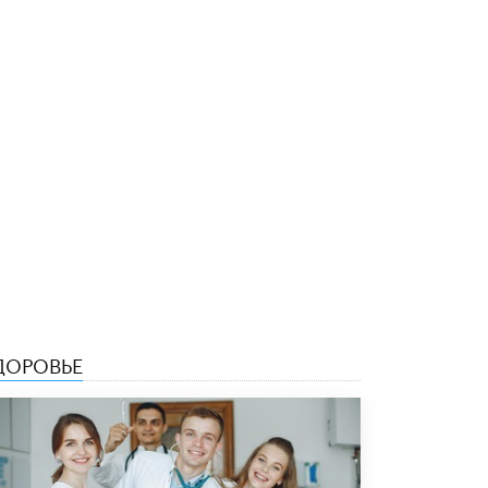
8 ИЮНЯ /
ЕГЭ И ОГЭ
Школа «СКОЛКА» и Госкорпорация
«Росатом» подписали соглашение о
сотрудничестве
8 ИЮНЯ /
ОБРАЗОВАТЕЛЬНАЯ ПОЛИТИКА
Депутаты призвали не отклонять
дипломы только из-за не пройденного
антиплагиата
5 ИЮНЯ /
ЧТО ПРОИСХОДИТ?
Минпросвещения просят добавить в
школьные учебники примеры женщин-
инженеров
5 ИЮНЯ /
УЧЕБНИКИ
Уличенный в списывании школьник
ДОРОВЬЕ
вернул себе призовое место на
олимпиаде через суд
5 ИЮНЯ /
ЧТО ПРОИСХОДИТ?
«Евгений Онегин» станет обязательным
для повторения в 10–11-х классах