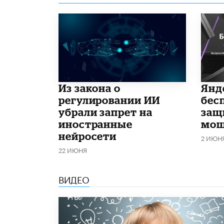
Из закона о
​Ян
регулировании ИИ
бес
убрали запрет на
защ
иностранные
мош
нейросети
2 ИЮН
22 ИЮНЯ
ВИДЕО