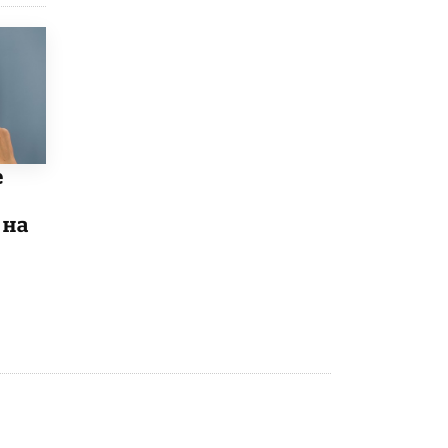
открыли в этом учебном году в Москве
10 ИЮНЯ /
ГОРОДСКОЕ ОБРАЗОВАНИЕ
Госдума приняла закон о детских SIM-
картах
10 ИЮНЯ /
ДЕТИ
Глава СПЧ предложил вернуть в школы
устные переходные экзамены
е
9 ИЮНЯ /
КАЧЕСТВО ОБРАЗОВАНИЯ
 на
​Объединяя дошкольный мир
8 ИЮНЯ /
АНОНС
«Сколково» и ГК «Просвещение»
анонсировали запуск акселератора
технологических решений для всех
уровней образования
8 ИЮНЯ /
ЧТО ПРОИСХОДИТ?
Рособрнадзор ответил на жалобы
школьников на ошибки в ЕГЭ по
русскому