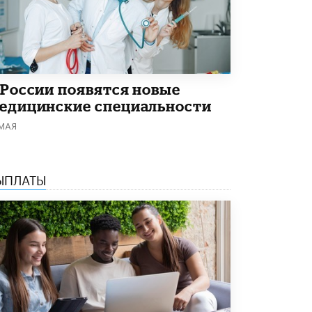
4 ИЮНЯ /
КАЧЕСТВО ОБРАЗОВАНИЯ
В Общественной палате предложили
шить школьную форму с учетом
национальных традиций регионов
4 ИЮНЯ /
ШКОЛЬНИКИ
 России появятся новые
В Госдуме предложили ввести онлайн-
едицинские специальности
формат для апелляций ЕГЭ
3 ИЮНЯ /
ЕГЭ И ОГЭ
 МАЯ
​Яндекс выпустил бесплатный курс по
защите от ИИ-мошенничества
ЫПЛАТЫ
2 ИЮНЯ /
BIG DATA
В России начнут применять новые
подходы к разрешению конфликтов в
школах
2 ИЮНЯ /
ПОДРОСТКИ
Академик РАН предупредил, что
ChatGPT отучит школьников думать
1 ИЮНЯ /
ШКОЛЬНИКИ