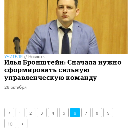
УЧИТЕЛЯ
//
Новость
Илья Бронштейн: Сначала нужно
сформировать сильную
управленческую команду
26 октября
Назад
1
2
3
4
5
6
7
8
9
Далее
10