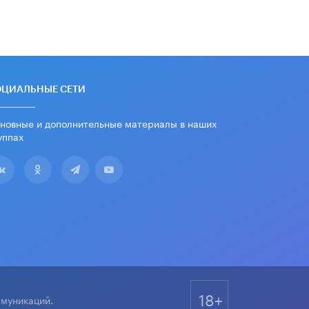
дипломы только из-за не
пройденного антиплагиата
5 ИЮНЯ /
ЧТО ПРОИСХОДИТ?
Минпросвещения просят добавить в
школьные учебники примеры
женщин-инженеров
ОЦИАЛЬНЫЕ СЕТИ
5 ИЮНЯ /
УЧЕБНИКИ
новные и дополнительные материалы в наших
Уличенный в списывании школьник
уппах
вернул себе призовое место на
олимпиаде через суд
5 ИЮНЯ /
ЧТО ПРОИСХОДИТ?
«Евгений Онегин» станет
обязательным для повторения в 10–
11-х классах
4 ИЮНЯ /
КАЧЕСТВО ОБРАЗОВАНИЯ
В Общественной палате предложили
шить школьную форму с учетом
национальных традиций регионов
4 ИЮНЯ /
ШКОЛЬНИКИ
18+
ммуникаций.