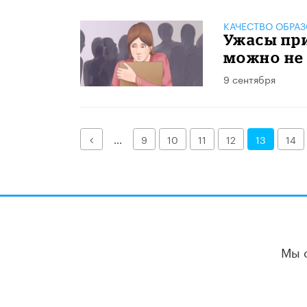
КАЧЕСТВО ОБРА
Ужасы пр
можно не 
9 сентября
Назад
...
9
10
11
12
13
14
Мы 