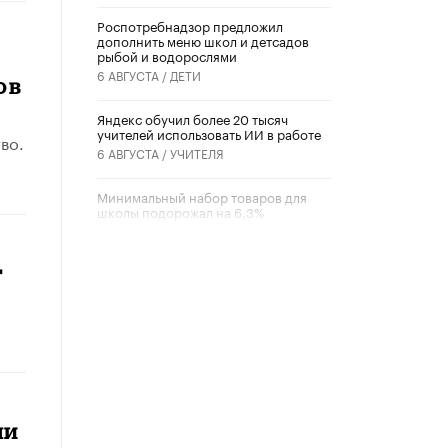
Роспотребнадзор предложил
дополнить меню школ и детсадов
рыбой и водорослями
6 АВГУСТА /
ДЕТИ
ов
​Яндекс обучил более 20 тысяч
учителей использовать ИИ в работе
во.
6 АВГУСТА /
УЧИТЕЛЯ
Минимальный набор товаров для
школы подорожал на 6,3%
5 АВГУСТА /
ШКОЛЬНИКИ
т
Вышел в свет новый номер научно-
публицистического журнала
«Образовательная политика» № 2
(2026)
3 ИЮЛЯ /
АНОНС
Школьники и студенты Москвы
почтили память героев Великой
Отечественной войны
ли
22 ИЮНЯ /
ГОРОДСКОЕ ОБРАЗОВАНИЕ