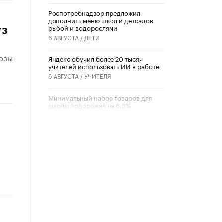
Роспотребнадзор предложил
дополнить меню школ и детсадов
рыбой и водорослями
уз
6 АВГУСТА /
ДЕТИ
нозы
​Яндекс обучил более 20 тысяч
учителей использовать ИИ в работе
6 АВГУСТА /
УЧИТЕЛЯ
Минимальный набор товаров для
школы подорожал на 6,3%
5 АВГУСТА /
ШКОЛЬНИКИ
Вышел в свет новый номер научно-
публицистического журнала
«Образовательная политика» № 2
(2026)
3 ИЮЛЯ /
АНОНС
Школьники и студенты Москвы
почтили память героев Великой
Отечественной войны
22 ИЮНЯ /
ГОРОДСКОЕ ОБРАЗОВАНИЕ