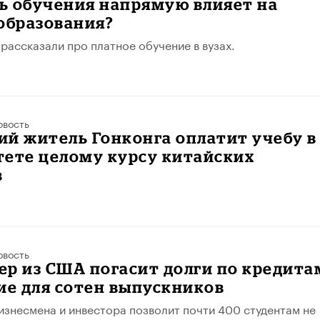
ь обучения напрямую влияет на
образования?
рассказали про платное обучение в вузах.
овость
й житель Гонконга оплатит учебу в
тете целому курсу китайских
в
овость
р из США погасит долги по кредита
ие для сотен выпускников
знесмена и инвестора позволит почти 400 студентам не