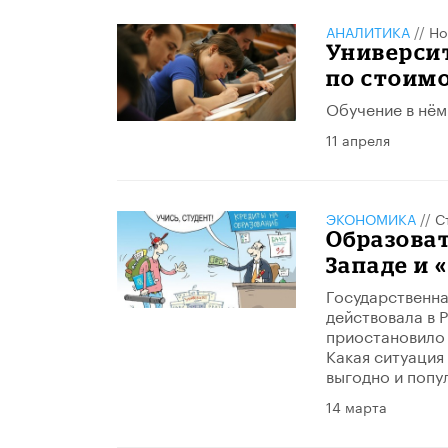
АНАЛИТИКА
//
Но
Университ
по стоимо
Обучение в нём 
11 апреля
ЭКОНОМИКА
//
С
Образоват
Западе и 
Государственна
действовала в 
приостановило 
Какая ситуация 
выгодно и попу
14 марта