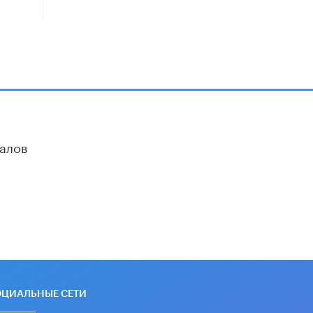
дипломы только из-за не
пройденного антиплагиата
5 ИЮНЯ /
ЧТО ПРОИСХОДИТ?
Минпросвещения просят добавить в
школьные учебники примеры
женщин-инженеров
5 ИЮНЯ /
УЧЕБНИКИ
Уличенный в списывании школьник
вернул себе призовое место на
алов
олимпиаде через суд
5 ИЮНЯ /
ЧТО ПРОИСХОДИТ?
«Евгений Онегин» станет
обязательным для повторения в 10–
11-х классах
4 ИЮНЯ /
КАЧЕСТВО ОБРАЗОВАНИЯ
В Общественной палате предложили
шить школьную форму с учетом
национальных традиций регионов
4 ИЮНЯ /
ШКОЛЬНИКИ
ОЦИАЛЬНЫЕ СЕТИ