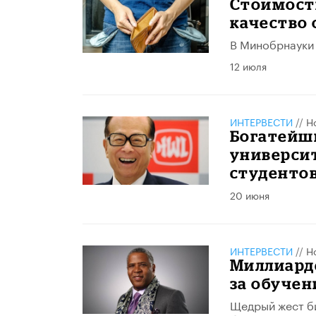
Стоимост
качество 
В Минобрнауки 
12 июля
ИНТЕРВЕСТИ
//
Н
Богатейши
универси
студенто
20 июня
ИНТЕРВЕСТИ
//
Н
Миллиарде
за обучен
Щедрый жест би