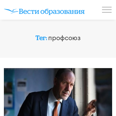
профсоюз
Тег: