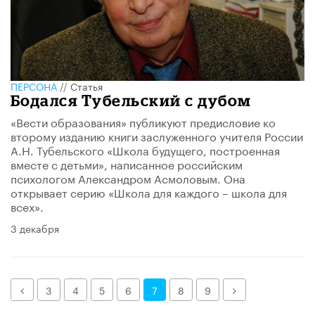
ПЕРСОНА
//
Статья
Бодался Тубельский с дубом
«Вести образования» публикуют предисловие ко
второму изданию книги заслуженного учителя России
А.Н. Тубельского «Школа будущего, построенная
вместе с детьми», написанное российским
психологом Александром Асмоловым. Она
открывает серию «Школа для каждого – школа для
всех».
3 декабря
Назад
Далее
3
4
5
6
7
8
9