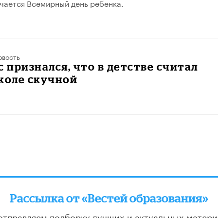
чается Всемирный день ребенка.
овость
с признался, что в детстве считал
коле скучной
Рассылка от «Вестей образования»
отправляем подборку лучших и актуальных матери