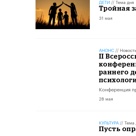
ДЕТИ
//
Тема дня
Тройная 
31 мая
АНОНС
//
Новост
II Всерос
конферен
раннего д
психолог
Конференция пр
28 мая
КУЛЬТУРА
//
Тема 
​Пусть оп