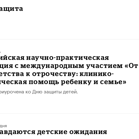
защита
ь
сийская научно-практическая
ция с международным участием «От
етства к отрочеству: клинико-
ическая помощь ребенку и семье»
иурочена ко Дню защиты детей.
дня
равдаются детские ожидания