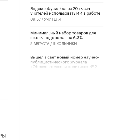
​Яндекс обучил более 20 тысяч
учителей использовать ИИ в работе
09:57 /
УЧИТЕЛЯ
Минимальный набор товаров для
школы подорожал на 6,3%
5 АВГУСТА /
ШКОЛЬНИКИ
Вышел в свет новый номер научно-
публицистического журнала
«Образовательная политика» № 2
(2026)
3 ИЮЛЯ /
АНОНС
Школьники и студенты Москвы
почтили память героев Великой
Отечественной войны
22 ИЮНЯ /
ГОРОДСКОЕ ОБРАЗОВАНИЕ
«Егор, давай во двор!»
22 ИЮНЯ /
АНОНС
ИРЫ
Из закона о регулировании ИИ