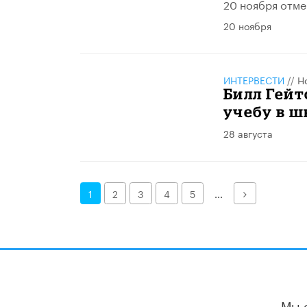
20 ноября отме
20 ноября
ИНТЕРВЕСТИ
//
Н
Билл Гейт
учебу в ш
28 августа
Далее
1
2
3
4
5
...
Мы 