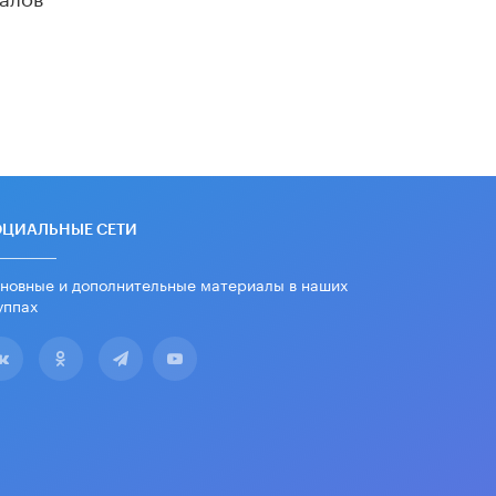
школьные учебники примеры
женщин-инженеров
5 ИЮНЯ /
УЧЕБНИКИ
Уличенный в списывании школьник
вернул себе призовое место на
олимпиаде через суд
5 ИЮНЯ /
ЧТО ПРОИСХОДИТ?
«Евгений Онегин» станет
обязательным для повторения в 10–
11-х классах
ОЦИАЛЬНЫЕ СЕТИ
4 ИЮНЯ /
КАЧЕСТВО ОБРАЗОВАНИЯ
новные и дополнительные материалы в наших
В Общественной палате предложили
уппах
шить школьную форму с учетом
национальных традиций регионов
4 ИЮНЯ /
ШКОЛЬНИКИ
В Госдуме предложили ввести
онлайн-формат для апелляций ЕГЭ
3 ИЮНЯ /
ЕГЭ И ОГЭ
​Яндекс выпустил бесплатный курс