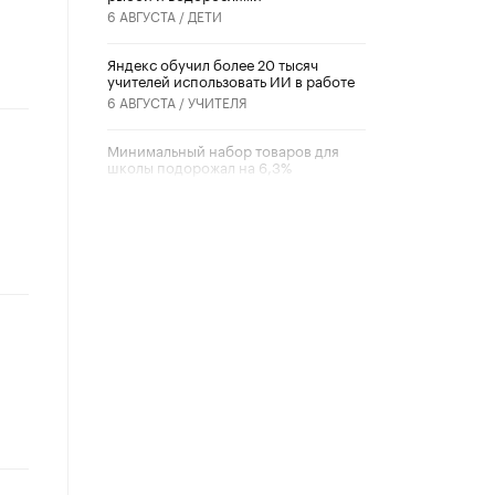
6 АВГУСТА /
ДЕТИ
​Яндекс обучил более 20 тысяч
учителей использовать ИИ в работе
6 АВГУСТА /
УЧИТЕЛЯ
Минимальный набор товаров для
школы подорожал на 6,3%
5 АВГУСТА /
ШКОЛЬНИКИ
Вышел в свет новый номер научно-
публицистического журнала
«Образовательная политика» № 2
(2026)
3 ИЮЛЯ /
АНОНС
Школьники и студенты Москвы
почтили память героев Великой
Отечественной войны
22 ИЮНЯ /
ГОРОДСКОЕ ОБРАЗОВАНИЕ
«Егор, давай во двор!»
22 ИЮНЯ /
АНОНС