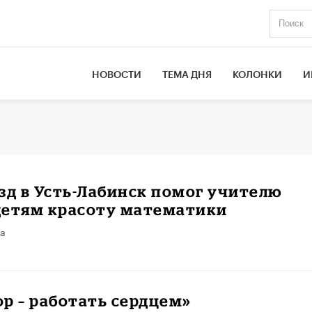
НОВОСТИ
ТЕМА ДНЯ
КОЛОНКИ
И
зд в Усть-Лабинск помог учителю
детям красоту математики
та
р – работать сердцем»