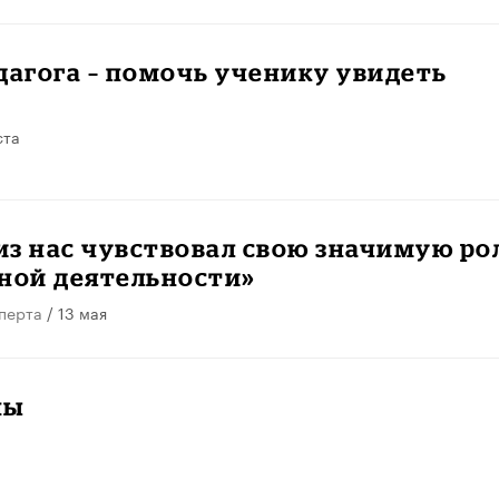
дагога – помочь ученику увидеть
ста
з нас чувствовал свою значимую ро
ной деятельности»
перта
/ 13 мая
ны