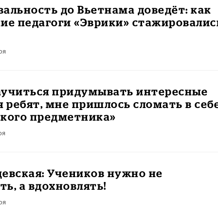
альность до Вьетнама доведёт: как
ие педагоги «Эврики» стажировалис
ря
аучиться придумывать интересные
я ребят, мне пришлось сломать в себ
ского предметника»
ря
цевская: Учеников нужно не
ь, а вдохновлять!
ря