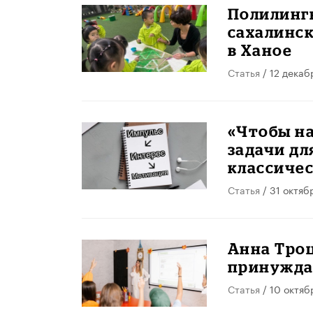
Полилингв
сахалинск
в Ханое
Статья
/ 12 декаб
«Чтобы н
задачи дл
классиче
Статья
/ 31 октяб
​Анна Тро
принуждат
Статья
/ 10 октяб