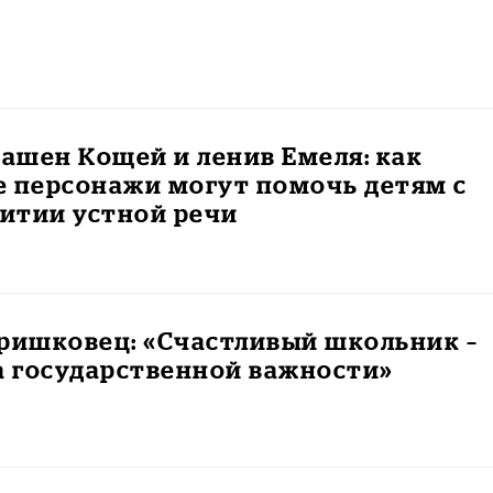
рашен Кощей и ленив Емеля: как
е персонажи могут помочь детям с
витии устной речи
ришковец: «Счастливый школьник –
а государственной важности»