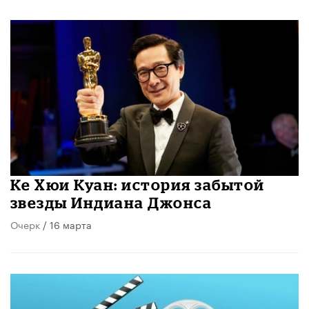
Ке Хюи Куан: история забытой
звезды Индиана Джонса
Очерк
/ 16 марта