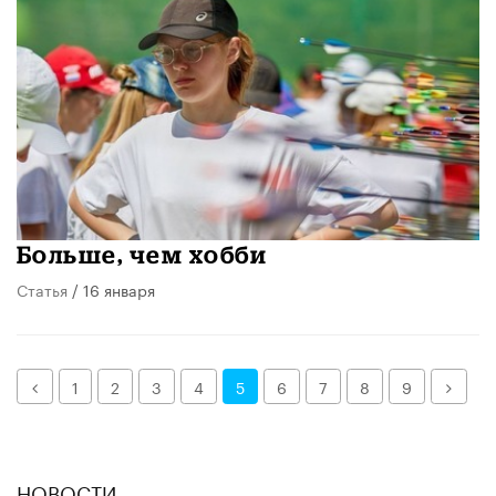
Больше, чем хобби
Статья
/ 16 января
Назад
Дале
1
2
3
4
5
6
7
8
9
НОВОСТИ