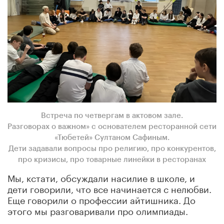
Встреча по четвергам в актовом зале.
Разговорах о важном» с основателем ресторанной сети
«Тюбетей» Султаном Сафиным.
Дети задавали вопросы про религию, про конкурентов,
про кризисы, про товарные линейки в ресторанах
Мы, кстати, обсуждали насилие в школе, и
дети говорили, что все начинается с нелюбви.
Еще говорили о профессии айтишника. До
этого мы разговаривали про олимпиады.