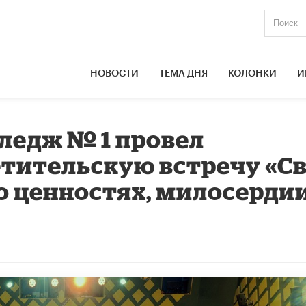
НОВОСТИ
ТЕМА ДНЯ
КОЛОНКИ
И
ледж № 1 провел
тительскую встречу «С
 о ценностях, милосерди