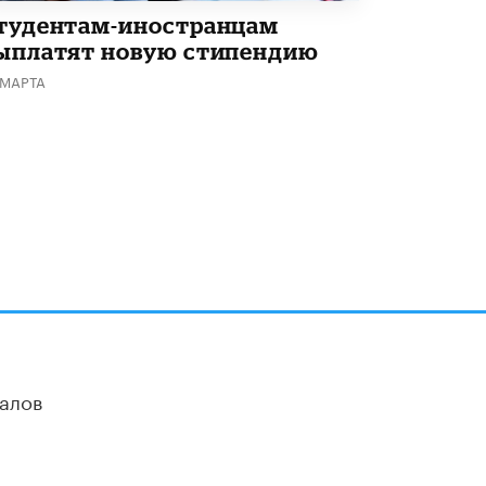
тудентам-иностранцам
ыплатят новую стипендию
 МАРТА
алов