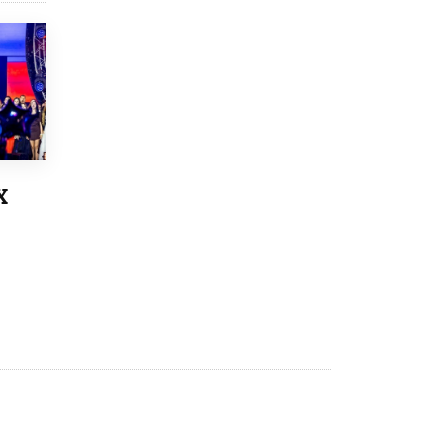
8 ИЮНЯ /
ЕГЭ И ОГЭ
Школа «СКОЛКА» и Госкорпорация
«Росатом» подписали соглашение о
сотрудничестве
8 ИЮНЯ /
ОБРАЗОВАТЕЛЬНАЯ ПОЛИТИКА
Депутаты призвали не отклонять
дипломы только из-за не пройденного
антиплагиата
5 ИЮНЯ /
ЧТО ПРОИСХОДИТ?
Х
Минпросвещения просят добавить в
школьные учебники примеры женщин-
инженеров
5 ИЮНЯ /
УЧЕБНИКИ
Уличенный в списывании школьник
вернул себе призовое место на
олимпиаде через суд
5 ИЮНЯ /
ЧТО ПРОИСХОДИТ?
«Евгений Онегин» станет обязательным
для повторения в 10–11-х классах