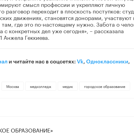
ормируют смысл профессии и укрепляют личную
о разговор переходит в плоскость поступков: сту
рских движениях, становятся донорами, участвуют 
там, где это по-настоящему нужно. Забота о чело
 а с конкретных дел уже сегодня», – рассказала
 Анжела Геккиева.
нал
и читайте нас в соцсетях:
Vk
,
Одноклассники
,
Москва
медколледж
медик
городское образование
СКОЕ ОБРАЗОВАНИЕ»