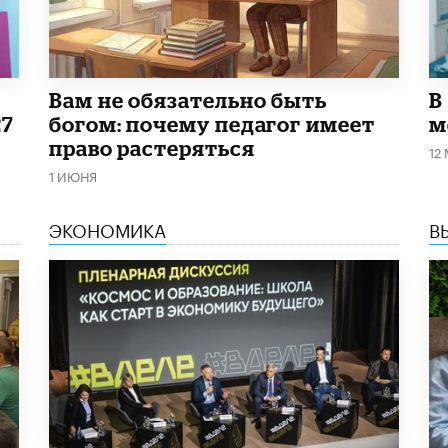
​Вам не обязательно быть
В
27
богом: почему педагог имеет
м
право растеряться
12
1 ИЮНЯ
ЭКОНОМИКА
В