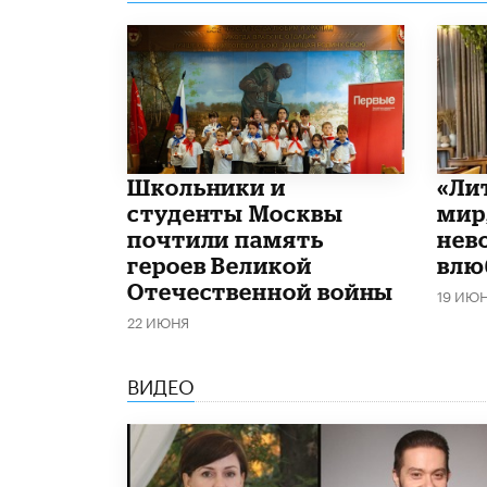
Школьники и
​«Л
студенты Москвы
мир
почтили память
нев
героев Великой
влю
Отечественной войны
19 ИЮ
22 ИЮНЯ
ВИДЕО