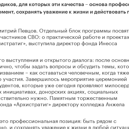
диков, для которых эти качества – основа профес
мент, сохранять уважение к жизни и действовать 
митрий Певцов. Отдельный блок программы посвя
частников СВО: о практической работе и проекта
истратиг», выступила директор фонда Инесса
о выступления и открытого диалога: после основ
ично, чтобы задать вопросы и обсудить темы, кот
званием – как оставаться человечным, когда тяже
о участия. Завершилось мероприятие церемонией
удентов, которые уже сегодня проявляют милосер
х инициативах, донорских акциях, социальных
ействительно нужно. Памятным торжественным
онда «Архистратиг» директору колледжа Анжела
это профессиональная позиция: быть рядом с
но, и сохранять уважение к жизни в любой ситуац