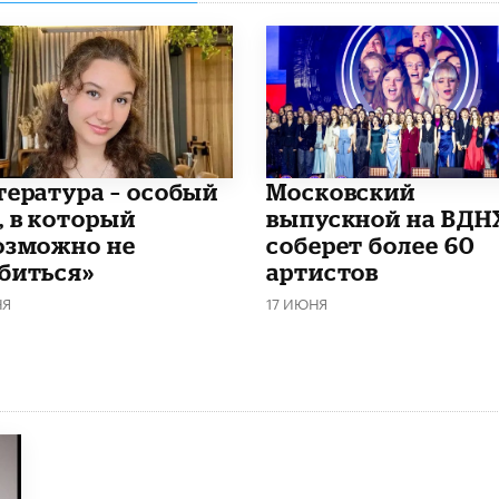
итература – особый
Московский
, в который
выпускной на ВДН
озможно не
соберет более 60
биться»
артистов
НЯ
17 ИЮНЯ