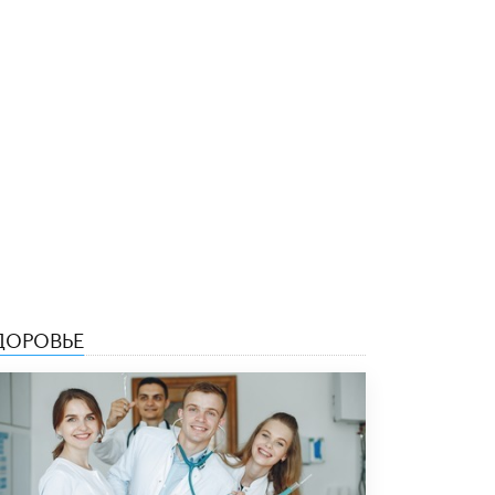
4 ИЮНЯ /
КАЧЕСТВО ОБРАЗОВАНИЯ
В Общественной палате предложили
шить школьную форму с учетом
национальных традиций регионов
4 ИЮНЯ /
ШКОЛЬНИКИ
В Госдуме предложили ввести онлайн-
формат для апелляций ЕГЭ
3 ИЮНЯ /
ЕГЭ И ОГЭ
​Яндекс выпустил бесплатный курс по
защите от ИИ-мошенничества
2 ИЮНЯ /
BIG DATA
В России начнут применять новые
ДОРОВЬЕ
подходы к разрешению конфликтов в
школах
2 ИЮНЯ /
ПОДРОСТКИ
Академик РАН предупредил, что
ChatGPT отучит школьников думать
1 ИЮНЯ /
ШКОЛЬНИКИ