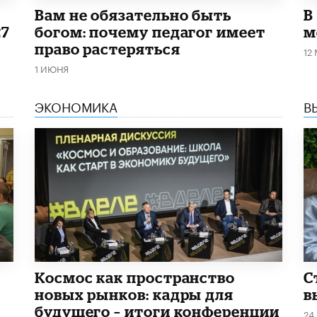
​Вам не обязательно быть
В
27
богом: почему педагог имеет
м
право растеряться
12
1 ИЮНЯ
ЭКОНОМИКА
В
Космос как пространство
С
новых рынков: кадры для
в
будущего – итоги конференции
24