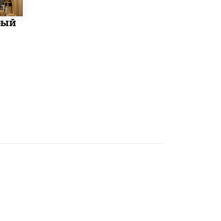
Рособрнадзор ответил на жалобы
бый
школьников на ошибки в ЕГЭ по
русскому
8 ИЮНЯ /
ЕГЭ И ОГЭ
Школа «СКОЛКА» и Госкорпорация
«Росатом» подписали соглашение о
сотрудничестве
8 ИЮНЯ /
ОБРАЗОВАТЕЛЬНАЯ ПОЛИТИКА
Депутаты призвали не отклонять
дипломы только из-за не пройденного
антиплагиата
5 ИЮНЯ /
ЧТО ПРОИСХОДИТ?
Минпросвещения просят добавить в
школьные учебники примеры женщин-
инженеров
5 ИЮНЯ /
УЧЕБНИКИ
Уличенный в списывании школьник
вернул себе призовое место на
олимпиаде через суд