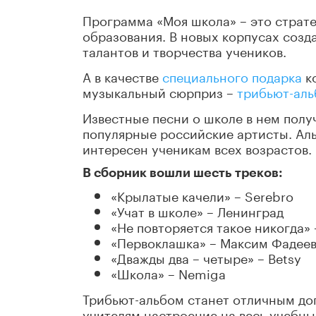
Программа «Моя школа» – это страте
образования. В новых корпусах созда
талантов и творчества учеников.
А в качестве
специального подарка
ко
музыкальный сюрприз –
трибьют-аль
Известные песни о школе в нем полу
популярные российские артисты. Ал
интересен ученикам всех возрастов.
В сборник вошли шесть треков:
«Крылатые качели» – Serebro
«Учат в школе» – Ленинград
«Не повторяется такое никогда
«Первоклашка» – Максим Фадее
«Дважды два – четыре» – Betsy
«Школа» – Nemiga
Трибьют-альбом станет отличным до
учителям настроение на весь учебны