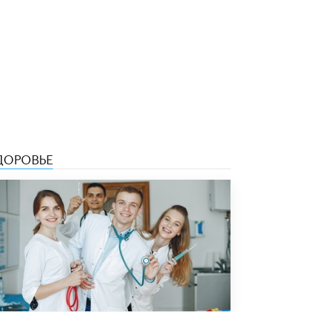
5 ИЮНЯ /
ЧТО ПРОИСХОДИТ?
«Евгений Онегин» станет обязательным
для повторения в 10–11-х классах
4 ИЮНЯ /
КАЧЕСТВО ОБРАЗОВАНИЯ
В Общественной палате предложили
шить школьную форму с учетом
национальных традиций регионов
4 ИЮНЯ /
ШКОЛЬНИКИ
В Госдуме предложили ввести онлайн-
ДОРОВЬЕ
формат для апелляций ЕГЭ
3 ИЮНЯ /
ЕГЭ И ОГЭ
​Яндекс выпустил бесплатный курс по
защите от ИИ-мошенничества
2 ИЮНЯ /
BIG DATA
В России начнут применять новые
подходы к разрешению конфликтов в
школах
2 ИЮНЯ /
ПОДРОСТКИ