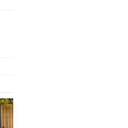
исторические объекты
11 ИЮНЯ /
ГОРОДСКОЕ ОБРАЗОВАНИЕ
​Почти 50 новых объектов образования
открыли в этом учебном году в Москве
10 ИЮНЯ /
ГОРОДСКОЕ ОБРАЗОВАНИЕ
Госдума приняла закон о детских SIM-
картах
10 ИЮНЯ /
ДЕТИ
Глава СПЧ предложил вернуть в школы
устные переходные экзамены
9 ИЮНЯ /
КАЧЕСТВО ОБРАЗОВАНИЯ
​Объединяя дошкольный мир
8 ИЮНЯ /
АНОНС
«Сколково» и ГК «Просвещение»
анонсировали запуск акселератора
технологических решений для всех
уровней образования
8 ИЮНЯ /
ЧТО ПРОИСХОДИТ?