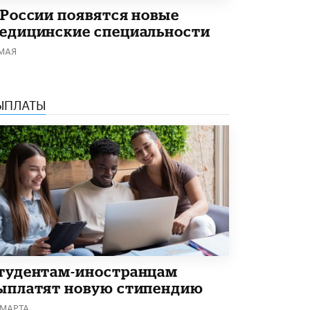
 России появятся новые
Академик РАН предупредил, что
ChatGPT отучит школьников думать
едицинские специальности
1 ИЮНЯ /
ШКОЛЬНИКИ
 МАЯ
ЫПЛАТЫ
тудентам-иностранцам
ыплатят новую стипендию
 МАРТА