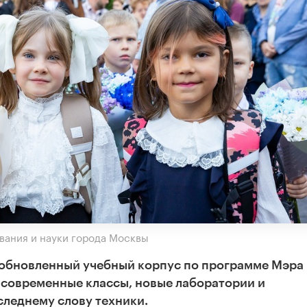
вания и науки города Москвы
1 обновленный учебный корпус по программе Мэра
т современные классы, новые лаборатории и
следнему слову техники.