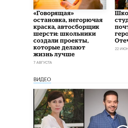
​«Говорящая»
Шко
остановка, негорючая
сту
краска, автосборщик
поч
шерсти: школьники
гер
создали проекты,
Оте
которые делают
22 ИЮ
жизнь лучше
7 АВГУСТА
ВИДЕО