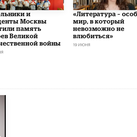
льники и
​«Литература – осо
денты Москвы
мир, в который
тили память
невозможно не
оев Великой
влюбиться»
чественной войны
19 ИЮНЯ
НЯ