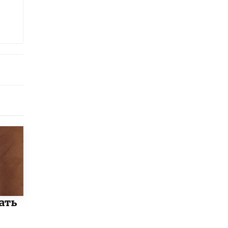
5 ИЮНЯ /
ЧТО ПРОИСХОДИТ?
«Евгений Онегин» станет обязательным
для повторения в 10–11-х классах
4 ИЮНЯ /
КАЧЕСТВО ОБРАЗОВАНИЯ
В Общественной палате предложили
шить школьную форму с учетом
национальных традиций регионов
4 ИЮНЯ /
ШКОЛЬНИКИ
В Госдуме предложили ввести онлайн-
формат для апелляций ЕГЭ
3 ИЮНЯ /
ЕГЭ И ОГЭ
​Яндекс выпустил бесплатный курс по
защите от ИИ-мошенничества
2 ИЮНЯ /
BIG DATA
В России начнут применять новые
подходы к разрешению конфликтов в
ать
школах
2 ИЮНЯ /
ПОДРОСТКИ