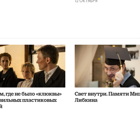
, где не было «клюквы»
​Свет внутри. Памяти М
авильных пластиковых
Либкина
й