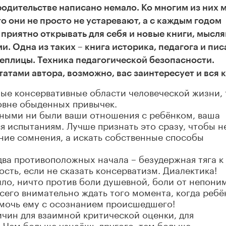
родительстве написано немало. Ко многим из них 
о они не просто не устаревают, а с каждым годом
 приятно открывать для себя и новые книги, мысля
и. Одна из таких – книга историка, педагога и пис
еплицы. Техника педагогической безопасности.
атами автора, возможно, вас заинтересует и вся к
ые консервативные области человеческой жизни, 
овне обыденных привычек.
ными ни были ваши отношения с ребёнком, ваша
ся испытаниям. Лучше признать это сразу, чтобы н
ние сомнения, а искать собственные способы
два противоположных начала – безудержная тяга к
ть, если не сказать консерватизм. Диалектика!
вило, ничто против боли душевной, боли от непони
сего внимательно ждать того момента, когда ребё
помочь ему с осознанием происшедшего!
чин для взаимной критической оценки, для
. Чем больше узнаёшь другого, тем больше