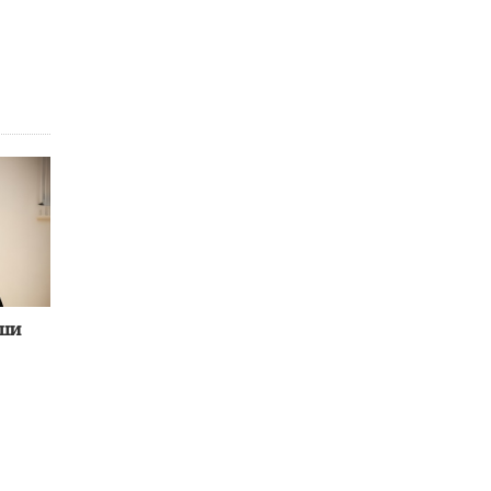
Академик РАН предупредил, что
ChatGPT отучит школьников думать
1 ИЮНЯ /
ШКОЛЬНИКИ
иши