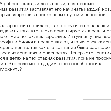
А ребёнок каждый день новый, пластичный.
мма развития заставляет его начинать каждый нов
тарых запретов в поиске новых путей и способов
 гарантий кончилась, так, по сути, и не начавшис
здавить того, кто плохо ориентируется в реальнос
мают мир не так, как взрослые. Интуиция у них во
ософы и биологи предполагают, что человек каме
средственно, так как его сознание было растворе
сех изменениях и опасностях. Теперь это генети
я в детях на тех стадиях развития, пока не просн
ние. Что если мы не дадим этой способности к
глохнуть?