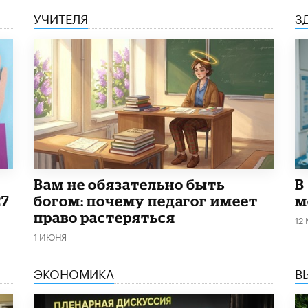
УЧИТЕЛЯ
З
​Вам не обязательно быть
В
27
богом: почему педагог имеет
м
право растеряться
12
1 ИЮНЯ
ЭКОНОМИКА
В