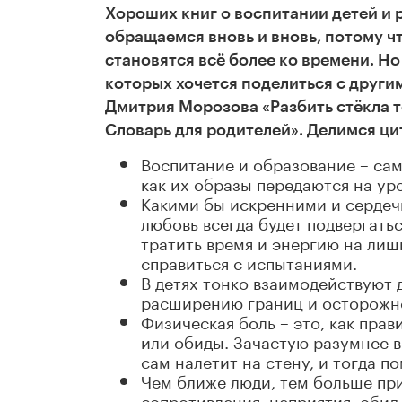
Хороших книг о воспитании детей и 
обращаемся вновь и вновь, потому чт
становятся всё более ко времени. Но
которых хочется поделиться с другим
Дмитрия Морозова «Разбить стёкла т
Словарь для родителей». Делимся цит
Воспитание и образование – сам
как их образы передаются на ур
Какими бы искренними и сердеч
любовь всегда будет подвергать
тратить время и энергию на лиш
справиться с испытаниями.
В детях тонко взаимодействуют 
расширению границ и осторожнос
Физическая боль – это, как пра
или обиды. Зачастую разумнее в
сам налетит на стену, и тогда 
Чем ближе люди, тем больше при
сопротивления, неприятия, обид