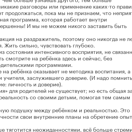
 никакие разговоры или применение каких-то прави
ет продолжаться, пока мы не признаем, что неприя
ная программа, которая работает внутри
ершенны! И мы не можем никого заставить быть
еакция на раздражитель, поэтому оно никогда не л
. Жить сильно, чувствовать глубоко.
из состояния интенсивного восприятия, не связан
ь смотрите на ребёнка здесь и сейчас, без
одительскими программами.
 на ребёнка оказывает не методика воспитания, а
 учителя, заслужившего доверие. (И надо помнить
ие: личность и доверие).
я» для родителей не существует; но есть общая з
реальность со своими детьми, помогая тем самым 
тную подушку между ребёнком и реальностью. Это
ичности свои внутренние планы на обретение опыт
е тяготится неожиданностями, всё больше стреми