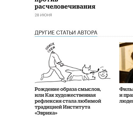
расчеловечивания
28 ИЮНЯ
ДРУГИЕ СТАТЬИ АВТОРА
Рождение образа смыслов,
Фильм
или Как художественная
и пр
рефлексия стала любимой
люде
традицией Института
«Эврика»