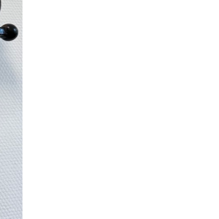
8 ИЮНЯ /
ЕГЭ И ОГЭ
Школа «СКОЛКА» и Госкорпорация
«Росатом» подписали соглашение о
сотрудничестве
8 ИЮНЯ /
ОБРАЗОВАТЕЛЬНАЯ ПОЛИТИКА
Депутаты призвали не отклонять
дипломы только из-за не пройденного
антиплагиата
5 ИЮНЯ /
ЧТО ПРОИСХОДИТ?
Минпросвещения просят добавить в
школьные учебники примеры женщин-
инженеров
5 ИЮНЯ /
УЧЕБНИКИ
Уличенный в списывании школьник
вернул себе призовое место на
олимпиаде через суд
5 ИЮНЯ /
ЧТО ПРОИСХОДИТ?
«Евгений Онегин» станет обязательным
для повторения в 10–11-х классах