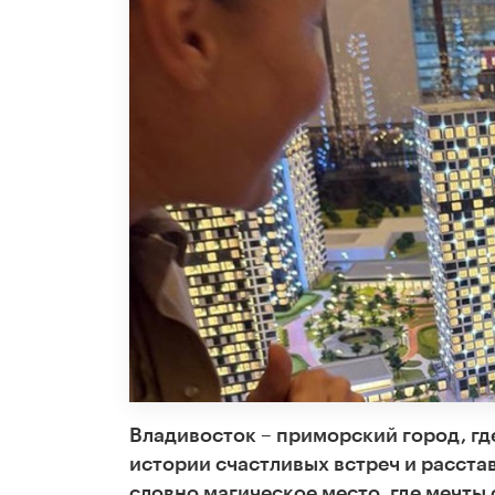
Владивосток – приморский город, гд
истории счастливых встреч и расста
словно магическое место, где мечты 