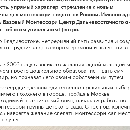
сть, упрямый характер, стремление к новым
илы для монтессори-педагогов России. Именно зд
му Базовый Монтессори Центр Дальневосточного о
 – об этом уникальном Центре.
во Владивостоке, непрерывный путь развития и соз
а от грудничка до в скором времени и выпускника
 в 2003 году с великого желания одной молодой 
 чем просто дошкольное образование – дать ему
ир, но познавать его своим собственным путем.
ое сердце сделали единственно правильный выбор
чего похожего в городе, пройдя в Москве
ходимый практический опыт, началась работа по
нтессори-группы детского сада. С тех пор, конечн
сь навсегда желание сделать монтессори-сад мес
ют душу.