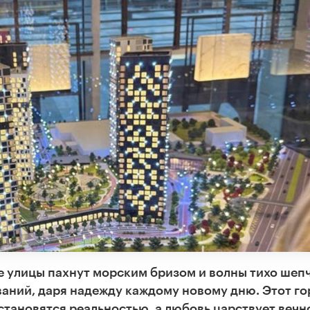
е улицы пахнут морским бризом и волны тихо шеп
ваний, даря надежду каждому новому дню. Этот го
становятся реальностью, а любовь царствует вечно