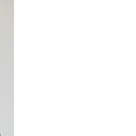
открыли в этом учебном году в Москве
10 ИЮНЯ /
ГОРОДСКОЕ ОБРАЗОВАНИЕ
Госдума приняла закон о детских SIM-
картах
10 ИЮНЯ /
ДЕТИ
Глава СПЧ предложил вернуть в школы
устные переходные экзамены
9 ИЮНЯ /
КАЧЕСТВО ОБРАЗОВАНИЯ
​Объединяя дошкольный мир
8 ИЮНЯ /
АНОНС
«Сколково» и ГК «Просвещение»
анонсировали запуск акселератора
технологических решений для всех
уровней образования
8 ИЮНЯ /
ЧТО ПРОИСХОДИТ?
Рособрнадзор ответил на жалобы
школьников на ошибки в ЕГЭ по
русскому