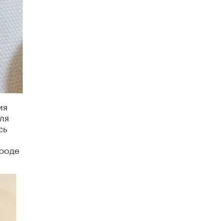
4 ИЮНЯ /
КАЧЕСТВО ОБРАЗОВАНИЯ
В Общественной палате предложили
шить школьную форму с учетом
национальных традиций регионов
4 ИЮНЯ /
ШКОЛЬНИКИ
В Госдуме предложили ввести онлайн-
формат для апелляций ЕГЭ
3 ИЮНЯ /
ЕГЭ И ОГЭ
ия
​Яндекс выпустил бесплатный курс по
ля
защите от ИИ-мошенничества
сь
2 ИЮНЯ /
BIG DATA
В России начнут применять новые
ороде
подходы к разрешению конфликтов в
школах
2 ИЮНЯ /
ПОДРОСТКИ
Академик РАН предупредил, что
ChatGPT отучит школьников думать
1 ИЮНЯ /
ШКОЛЬНИКИ