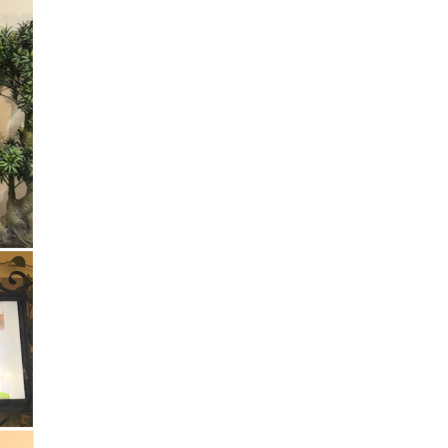
В Минобрнауки рассказали о новых
правилах приема в аспирантуру
1 ИЮНЯ /
КАЧЕСТВО ОБРАЗОВАНИЯ