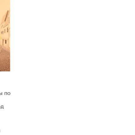
ы по
од
и