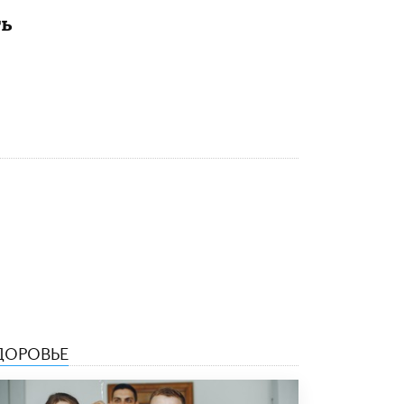
5 ИЮНЯ /
ЧТО ПРОИСХОДИТ?
ть
«Евгений Онегин» станет обязательным
для повторения в 10–11-х классах
4 ИЮНЯ /
КАЧЕСТВО ОБРАЗОВАНИЯ
В Общественной палате предложили
шить школьную форму с учетом
национальных традиций регионов
4 ИЮНЯ /
ШКОЛЬНИКИ
В Госдуме предложили ввести онлайн-
формат для апелляций ЕГЭ
3 ИЮНЯ /
ЕГЭ И ОГЭ
​Яндекс выпустил бесплатный курс по
защите от ИИ-мошенничества
2 ИЮНЯ /
BIG DATA
В России начнут применять новые
ДОРОВЬЕ
подходы к разрешению конфликтов в
школах
2 ИЮНЯ /
ПОДРОСТКИ