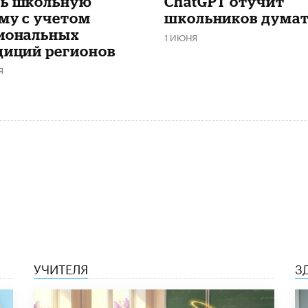
ь школьную
ChatGPT отучит
му с учетом
школьников дума
иональных
1 ИЮНЯ
диций регионов
Я
УЧИТЕЛЯ
З