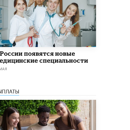
Академик РАН предупредил, что
ChatGPT отучит школьников думать
1 ИЮНЯ /
ШКОЛЬНИКИ
 России появятся новые
едицинские специальности
 МАЯ
ЫПЛАТЫ