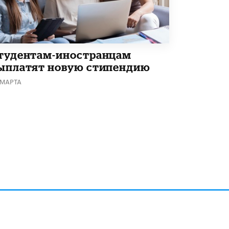
тудентам-иностранцам
ыплатят новую стипендию
 МАРТА