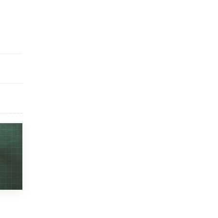
Рособрнадзор ответил на жалобы
школьников на ошибки в ЕГЭ по
русскому
8 ИЮНЯ /
ЕГЭ И ОГЭ
Школа «СКОЛКА» и Госкорпорация
«Росатом» подписали соглашение о
сотрудничестве
8 ИЮНЯ /
ОБРАЗОВАТЕЛЬНАЯ ПОЛИТИКА
Депутаты призвали не отклонять
дипломы только из-за не пройденного
антиплагиата
5 ИЮНЯ /
ЧТО ПРОИСХОДИТ?
Минпросвещения просят добавить в
школьные учебники примеры женщин-
инженеров
5 ИЮНЯ /
УЧЕБНИКИ
Уличенный в списывании школьник
вернул себе призовое место на
олимпиаде через суд