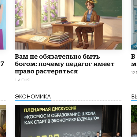
​Вам не обязательно быть
В
27
богом: почему педагог имеет
м
право растеряться
12
1 ИЮНЯ
ЭКОНОМИКА
В