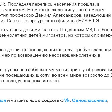
ных. Последняя перепись населения прошла, в
ым книгам. Но многие люди живут не по месту
тметил профессор Даниил Александров, заведующий
ия Санкт-Петербургского филиала НИУ ВШЭ.
 не учтены дети мигрантов. По данным МВД, в Рос
шеннолетних детей мигрантов, из которых пример
сла детей, не посещающих школу, требует дальне
х мер по возвращению несовершеннолетних в
ым Группы по глобальному мониторингу образован
не посещающих школу, во всем мире возросло до 
е предыдущих показателей.
нал
и читайте нас в соцсетях:
Vk
,
Одноклассники
,