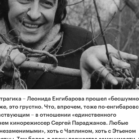
 трагика – Леонида Енгибарова прошел «бесшумно
же, это грустно. Что, впрочем, тоже по-енгибаровс
авствующим – в отношении «единственного
о нем кинорежиссер Сергей Параджанов. Любые
езаменимыми», хоть с Чаплином, хоть с Этьеном