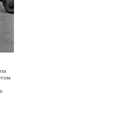
4 ИЮНЯ /
КАЧЕСТВО ОБРАЗОВАНИЯ
В Общественной палате предложили
шить школьную форму с учетом
национальных традиций регионов
4 ИЮНЯ /
ШКОЛЬНИКИ
В Госдуме предложили ввести онлайн-
формат для апелляций ЕГЭ
3 ИЮНЯ /
ЕГЭ И ОГЭ
​Яндекс выпустил бесплатный курс по
апа
защите от ИИ-мошенничества
этом
2 ИЮНЯ /
BIG DATA
е
В России начнут применять новые
подходы к разрешению конфликтов в
школах
2 ИЮНЯ /
ПОДРОСТКИ
Академик РАН предупредил, что
ChatGPT отучит школьников думать
1 ИЮНЯ /
ШКОЛЬНИКИ