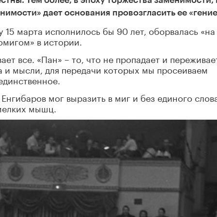
стны. Тем более, в эпоху торжества заменимости, 
имости» дает основания провозгласить ее «гение
 15 марта исполнилось бы 90 лет, оборвалась «на
омигом» в истории.
вает все. «Пан» – то, что не пропадает и переживае
ва и мысли, для передачи которых мы просеиваем
единственное.
 Енгибаров мог выразить в миг и без единого слов
мелких мышц.