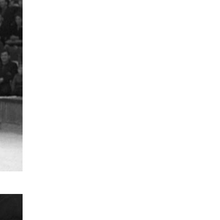
открыли в этом учебном году в Москве
10 ИЮНЯ /
ГОРОДСКОЕ ОБРАЗОВАНИЕ
Госдума приняла закон о детских SIM-
картах
10 ИЮНЯ /
ДЕТИ
Глава СПЧ предложил вернуть в школы
устные переходные экзамены
9 ИЮНЯ /
КАЧЕСТВО ОБРАЗОВАНИЯ
​Объединяя дошкольный мир
8 ИЮНЯ /
АНОНС
«Сколково» и ГК «Просвещение»
анонсировали запуск акселератора
технологических решений для всех
уровней образования
8 ИЮНЯ /
ЧТО ПРОИСХОДИТ?
Рособрнадзор ответил на жалобы
школьников на ошибки в ЕГЭ по
русскому