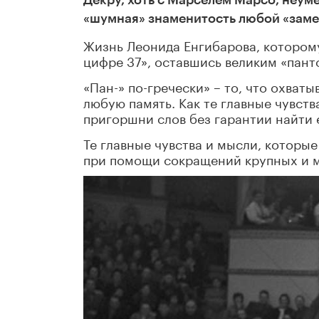
Декру, хоть с Марселем Марсо, неуме
«шумная» знаменитость любой «замен
Жизнь Леонида Енгибарова, которому
цифре 37», оставшись великим «пант
«Пан-» по-гречески» – то, что охваты
любую память. Как те главные чувст
пригоршни слов без гарантии найти 
Те главные чувства и мысли, которые
при помощи сокращений крупных и 