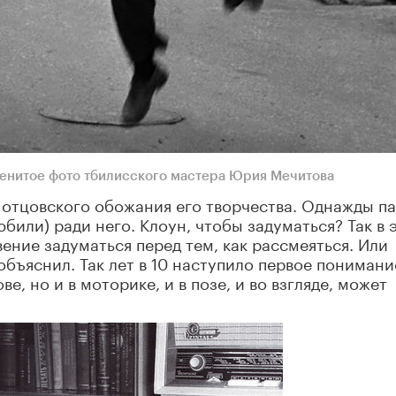
енитое фото тбилисского мастера Юрия Мечитова
т отцовского обожания его творчества. Однажды п
юбили) ради него. Клоун, чтобы задуматься? Так в 
вение задуматься перед тем, как рассмеяться. Или
объяснил. Так лет в 10 наступило первое понимани
ве, но и в моторике, и в позе, и во взгляде, может