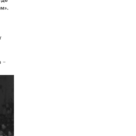
где
​Яндекс выпустил отчёт об устойчивом
развитии за 2025 год
м».
17 ИЮНЯ /
АНАЛИТИКА
Московский выпускной на ВДНХ
соберет более 60 артистов
т
17 ИЮНЯ /
ГОРОДСКОЕ ОБРАЗОВАНИЕ
Названы лучшие российские вузы в
2026 году по версии RAEX
а –
16 ИЮНЯ /
АНАЛИТИКА
В России предложили ввести
обязательные уроки каллиграфии в
детских садах
11 ИЮНЯ /
ВОСПИТАНИЕ
​Как будущие реставраторы – студенты
столичного колледжа, помогают
восстанавливать культурные и
исторические объекты
11 ИЮНЯ /
ГОРОДСКОЕ ОБРАЗОВАНИЕ
​Почти 50 новых объектов образования