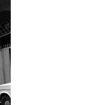
8 ИЮНЯ /
ЕГЭ И ОГЭ
Школа «СКОЛКА» и Госкорпорация
«Росатом» подписали соглашение о
сотрудничестве
8 ИЮНЯ /
ОБРАЗОВАТЕЛЬНАЯ ПОЛИТИКА
Депутаты призвали не отклонять
дипломы только из-за не пройденного
антиплагиата
5 ИЮНЯ /
ЧТО ПРОИСХОДИТ?
Минпросвещения просят добавить в
школьные учебники примеры женщин-
инженеров
5 ИЮНЯ /
УЧЕБНИКИ
Уличенный в списывании школьник
вернул себе призовое место на
олимпиаде через суд
5 ИЮНЯ /
ЧТО ПРОИСХОДИТ?
«Евгений Онегин» станет обязательным
для повторения в 10–11-х классах