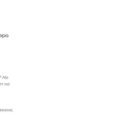
перо
? Но
т пo
жизни,