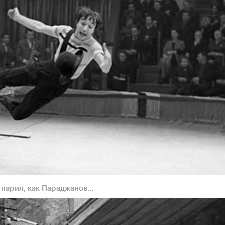
 парил, как Параджанов…