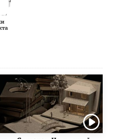
3 ИЮНЯ /
ЕГЭ И ОГЭ
​Яндекс выпустил бесплатный курс по
защите от ИИ-мошенничества
ки
2 ИЮНЯ /
BIG DATA
кта
В России начнут применять новые
подходы к разрешению конфликтов в
школах
2 ИЮНЯ /
ПОДРОСТКИ
Академик РАН предупредил, что
ChatGPT отучит школьников думать
1 ИЮНЯ /
ШКОЛЬНИКИ
В Минобрнауки рассказали о новых
правилах приема в аспирантуру
1 ИЮНЯ /
КАЧЕСТВО ОБРАЗОВАНИЯ
Кто будет оценивать поведение
школьников
29 МАЯ /
ШКОЛЬНИКИ