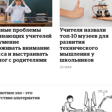
вные проблемы
​Учителя назвали
инающих учителей
топ-10 музеев для
еумение
развития
рживать внимание
технического
сса и выстраивать
мышления у
лог с родителями
школьников
20 МАЯ
ютное зло – это
тствие альтернатив