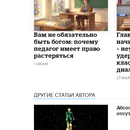
​Вам не обязательно
Гла
быть богом: почему
нач
педагог имеет право
– н
растеряться
уде
кла
1 ИЮНЯ
диа
27 МАЯ
ДРУГИЕ СТАТЬИ АВТОРА
Абсол
отсу