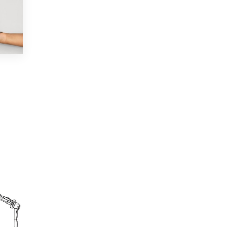
5 ИЮНЯ /
ЧТО ПРОИСХОДИТ?
Минпросвещения просят добавить в
школьные учебники примеры женщин-
инженеров
5 ИЮНЯ /
УЧЕБНИКИ
Уличенный в списывании школьник
вернул себе призовое место на
олимпиаде через суд
5 ИЮНЯ /
ЧТО ПРОИСХОДИТ?
«Евгений Онегин» станет обязательным
для повторения в 10–11-х классах
4 ИЮНЯ /
КАЧЕСТВО ОБРАЗОВАНИЯ
В Общественной палате предложили
шить школьную форму с учетом
национальных традиций регионов
4 ИЮНЯ /
ШКОЛЬНИКИ
В Госдуме предложили ввести онлайн-
формат для апелляций ЕГЭ