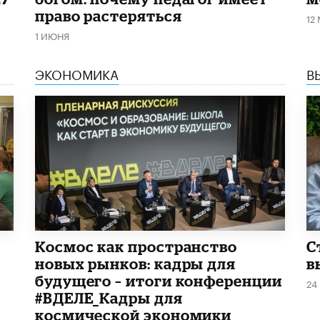
право растеряться
12
1 ИЮНЯ
ЭКОНОМИКА
В
Космос как пространство
С
новых рынков: кадры для
в
будущего – итоги конференции
24
#ВДЕЛЕ_Кадры для
космической экономики