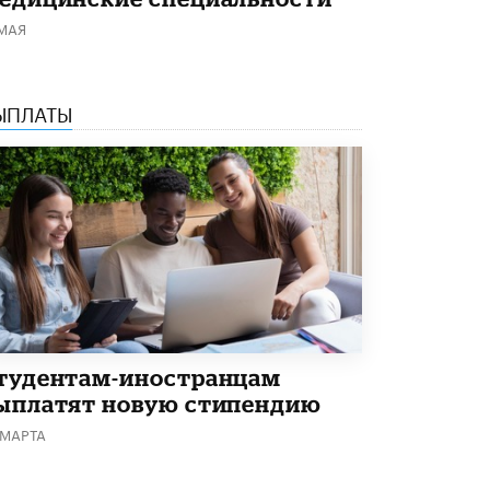
 МАЯ
ЫПЛАТЫ
тудентам-иностранцам
ыплатят новую стипендию
 МАРТА