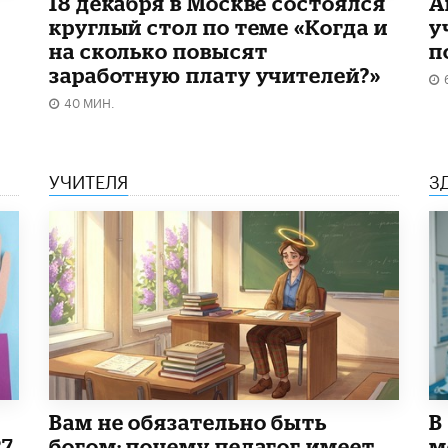
18 декабря в Москве состоялся
А
круглый стол по теме «Когда и
у
на сколько повысят
п
заработную плату учителей?»
40 МИН.
УЧИТЕЛЯ
З
​Вам не обязательно быть
В
27
богом: почему педагог имеет
м