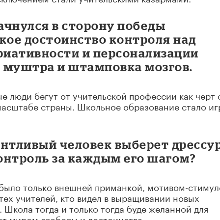
ачнулся в сторону победы
ое достоинство контроля над
ариативности и персонализации
 муштра и штамповка мозгов.
ые люди бегут от учительской профессии как черт 
 масштабе страны. Школьное образование стало и
антливый человек выберет дрессур
онтроль за каждым его шагом?
было только внешней приманкой, мотивом-стимул
ех учителей, кто видел в выращивании новых
 Школа тогда и только тогда буде желанной для
нет миром свободы и достоинства.