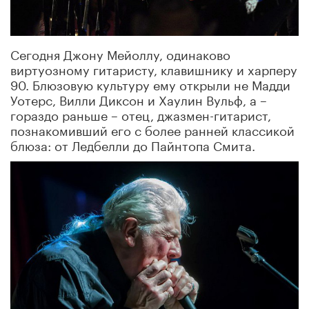
Сегодня Джону Мейоллу, одинаково
виртуозному гитаристу, клавишнику и харперу
90. Блюзовую культуру ему открыли не Мадди
Уотерс, Вилли Диксон и Хаулин Вульф, а –
гораздо раньше – отец, джазмен-гитарист,
познакомивший его с более ранней классикой
блюза: от Ледбелли до Пайнтопа Смита.