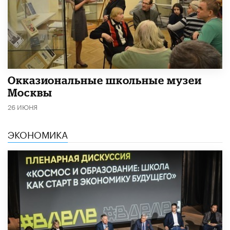
​Окказиональные школьные музеи
Москвы
26 ИЮНЯ
ЭКОНОМИКА