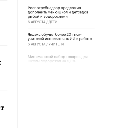
Роспотребнадзор предложил
дополнить меню школ и детсадов
рыбой и водорослями
6 АВГУСТА /
ДЕТИ
​Яндекс обучил более 20 тысяч
учителей использовать ИИ в работе
6 АВГУСТА /
УЧИТЕЛЯ
Минимальный набор товаров для
школы подорожал на 6,3%
х
5 АВГУСТА /
ШКОЛЬНИКИ
Вышел в свет новый номер научно-
публицистического журнала
«Образовательная политика» № 2
(2026)
3 ИЮЛЯ /
АНОНС
ют
Школьники и студенты Москвы
почтили память героев Великой
Отечественной войны
22 ИЮНЯ /
ГОРОДСКОЕ ОБРАЗОВАНИЕ