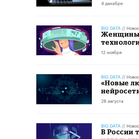
4 декабря
BIG DATA
//
Новос
Женщины в
технолог
12 ноября
BIG DATA
//
Новос
«Новые лю
нейросети
28 августа
BIG DATA
//
Новос
В России 