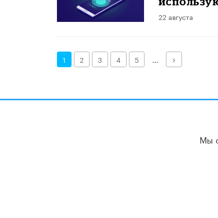
использу
22 августа
Далее
1
2
3
4
5
...
Мы 