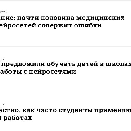
ость
ание: почти половина медицинских
нейросетей содержит ошибки
ть
 предложили обучать детей в школа
работы с нейросетями
ть
естно, как часто студенты применя
х работах