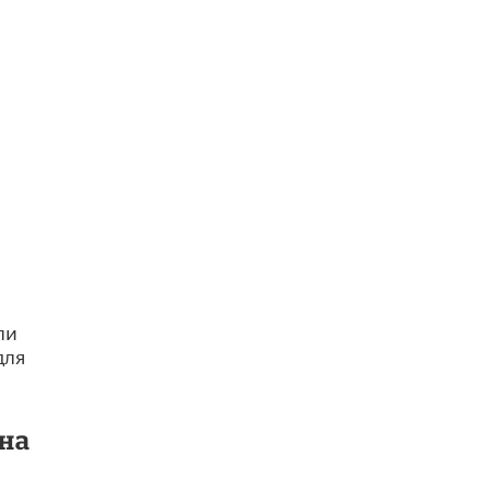
В Госдуме предложили запустить
программу «Выпускной кешбэк» для
тех, кто сдал ЕГЭ и ОГЭ
29 МАЯ /
ЕГЭ И ОГЭ
ли
для
на