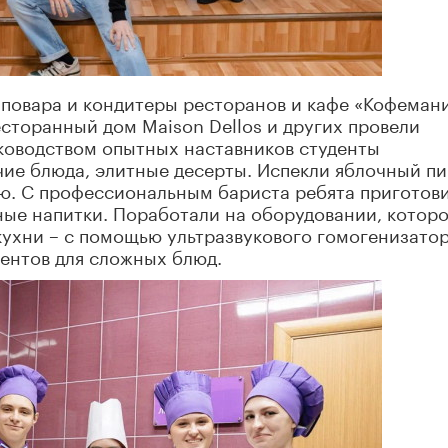
повара и кондитеры ресторанов и кафе «Кофемани
есторанный дом Maison Dellos и других провели
уководством опытных наставников студенты
чие блюда, элитные десерты. Испекли яблочный пи
нью. С профессиональным бариста ребята приготов
йные напитки. Поработали на оборудовании, котор
кухни – с помощью ультразвукового гомогенизато
ентов для сложных блюд.