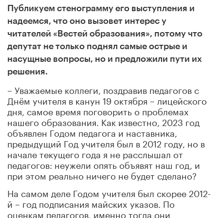
Публикуем стенограмму его выступления и
надеемся, что оно вызовет интерес у
читателей «Вестей образования», потому что
депутат не только поднял самые острые и
насущные вопросы, но и предложили пути их
решения.
– Ув
ажаемые коллеги, поздравив педагогов с
Днём учителя в канун 19 октября – ли
цейского
дня, самое время поговорить о проблемах
нашего образования. К
ак известно, 2023 год
объявлен Годом педагога и наставника,
предыдущий Год учителя был в
2012 году, но в
начале текущего года я не расслышал от
педагогов: неужели опять об
ъявят наш год, и
при этом реально ничего не будет сделано?
На самом деле Год
ом учителя был скорее 2012-
й – год подписания майских указов. По
оценкам педагогов, именно тогда они