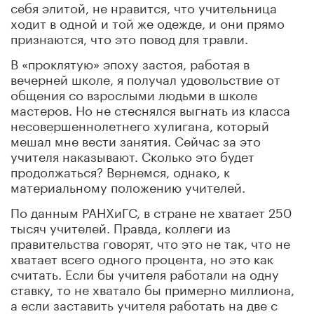
себя элито
й, не нравится, что учительница
ходит в одной и той же одежде, и они прямо
признаются, что это повод для
травли.
В «проклятую» эпоху застоя, работая в
вечерней школе
, я получал удовольствие от
общения со взрослыми людьми в школе
мастеров.
Но не стеснялся выгнать из класса
несовершеннолетнего хулигана, который
мешал мне вести занят
ия. Сейчас за это
учителя наказывают.
Сколько это будет
продолжаться? Вернемся, однако, к
материальному положению учителей.
По д
анным РАНХиГС, в стране не хватает 250
тысяч учителе
й. Правда, коллеги из
правительства говорят, что это не так, что не
хватает всего од
ного процента, но это как
считать. Если бы учителя работали на о
дну
ставку, то не хватало бы примерно миллиона,
а если заставить учителя работать на
две с