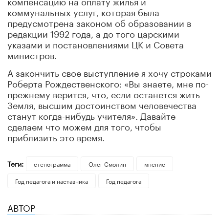
компенсацию на оплату жилья и
коммунальных услуг, которая была
предусмотрена законом об
образовании в
редакции 1992 года, а до того царскими
указами и постан
овлениями ЦК и Совета
министров.
А закончить свое выступление я хочу строками
Роб
ерта Рождественского: «Вы знаете, мне по-
преж
нему верится, что, если останется жить
Земля, высшим достоинством человечества
станут когда-нибудь учителя
». Давайте
сделаем что можем для того, чтобы
приблизить это время.
Теги:
стенограмма
Олег Смолин
мнение
Год педагога и наставника
Год педагога
АВТОР