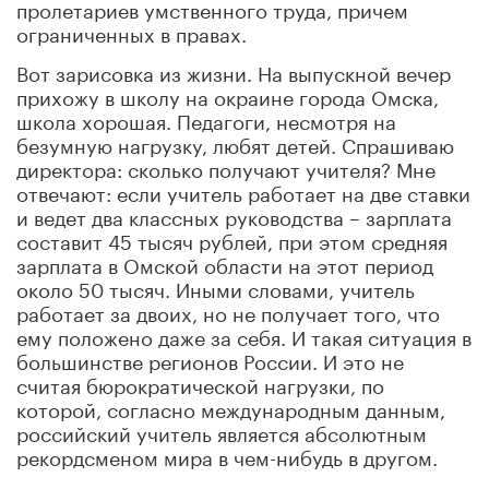
пролетариев умственного труда, п
ричем
ограниченных в правах.
Вот зарисовка из жизни. На выпускной вечер
прихожу в школу на ок
раине города Омска,
школа хорошая. Педагоги, несмотря на
безумную нагрузку, любят детей. Спрашиваю
директора: с
колько получают учителя? Мне
отвечают: если учитель работает на две ставки
и ведет два классных руководства – зарплата
составит 45 тысяч ру
блей, при этом средняя
зарплата в Омской области на этот период
около 50 ты
сяч. Иными словами, учитель
работает за двоих, но не получает того, что
ему положено да
же за себя. И такая ситуация в
большинстве регионов России. И э
то не
считая бюрократической нагрузки, по
которой, согласно международным данным,
российск
ий учитель является абсолютным
рекордсменом мира в чем-нибудь в другом.