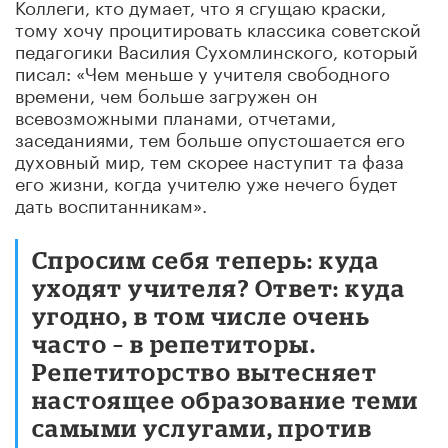
Коллеги, к
то думает, что я сгущаю краски,
тому хочу процитировать классика советской
педагогики
Василия Сухомлинского, который
писал: «Чем меньше у учителя свободного
времени, чем больше загр
ужен он
всевозможными планами, отчетами,
заседаниями, тем больше опустошается его
духовный мир
, тем скорее наступит та фаза
его жизни, когда учителю уже нечего будет
дать в
оспитанникам».
Спросим себя теперь: куда
уход
ят учителя? Ответ: куда
угодно, в том числе очень
часто – в репетиторы.
Репетиторство вытесняет
настоящее образование теми
самыми услугами
, против