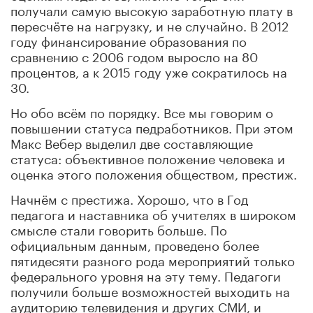
получали самую высокую заработную плату в
пере
счёте на нагрузку, и не случайно. В 2012
году финансирование обра
зования по
сравнению с 2006 годом выросло на 80
процентов, а к 2015 году уже сократилось на
30.
Но обо всём по порядку. Все мы говорим о
повышении статуса педработник
ов. При этом
Макс Вебер выдел
ил две составляющие
статуса: объективное положение человека и
оценка этого пол
ожения обществом, престиж.
Начнём с престижа. Хорошо, чт
о в Год
педагога и наставника об учителях в широком
смысле стали говорить боль
ше. По
официальным данным, проведено более
пятидесяти разного рода мероприятий только
федерального
уровня на эту тему. Педагоги
получили больше возможностей выходить на
аудиторию телевидения и д
ругих СМИ, и