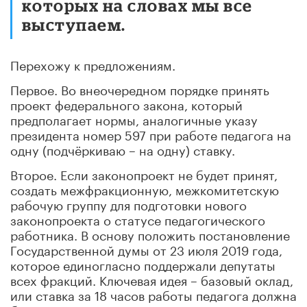
которых на словах мы все
выступаем.
Перехожу к предложениям.
Первое. Во внеочередном порядке приня
ть
проект федерального закона, который
предполагает нормы, аналогичные указу
президента ном
ер 597 при работе педагога на
одну (подчёркиваю – на одну) ставку.
Второе. Если законопроект не будет принят,
создать межфракционную, межкомитетскую
рабочую группу для подготовк
и нового
законопроекта о статусе педагогического
работника. В основу положить постановление
Государственной думы от 23 июля 201
9 года,
которое единогласно поддержали депутат
ы
всех фракций. Ключевая идея – базовый оклад,
или ставка за 18 часов работы педа
гога должна