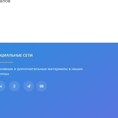
убрали запрет на иностранные
нейросети
22 ИЮНЯ /
BIG DATA
Рособрнадзор предупредил о трех
схемах мошенничества в период
сдачи ЕГЭ
19 ИЮНЯ /
ЕГЭ И ОГЭ
​Яндекс выпустил отчёт об
устойчивом развитии за 2025 год
ОЦИАЛЬНЫЕ СЕТИ
17 ИЮНЯ /
АНАЛИТИКА
новные и дополнительные материалы в наших
Московский выпускной на ВДНХ
соберет более 60 артистов
уппах
17 ИЮНЯ /
ГОРОДСКОЕ ОБРАЗОВАНИЕ
Названы лучшие российские вузы в
2026 году по версии RAEX
16 ИЮНЯ /
АНАЛИТИКА
В России предложили ввести
обязательные уроки каллиграфии в
детских садах