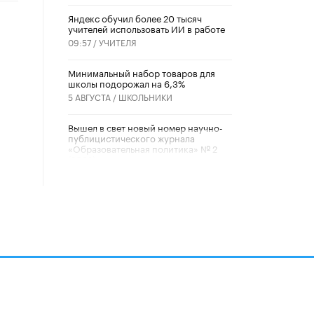
​Яндекс обучил более 20 тысяч
учителей использовать ИИ в работе
09:57 /
УЧИТЕЛЯ
Минимальный набор товаров для
школы подорожал на 6,3%
5 АВГУСТА /
ШКОЛЬНИКИ
Вышел в свет новый номер научно-
публицистического журнала
«Образовательная политика» № 2
(2026)
3 ИЮЛЯ /
АНОНС
Школьники и студенты Москвы
почтили память героев Великой
Отечественной войны
22 ИЮНЯ /
ГОРОДСКОЕ ОБРАЗОВАНИЕ
«Егор, давай во двор!»
22 ИЮНЯ /
АНОНС
алов
Из закона о регулировании ИИ