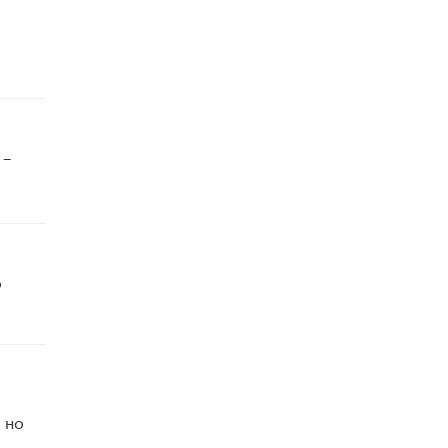
 –
о
 но