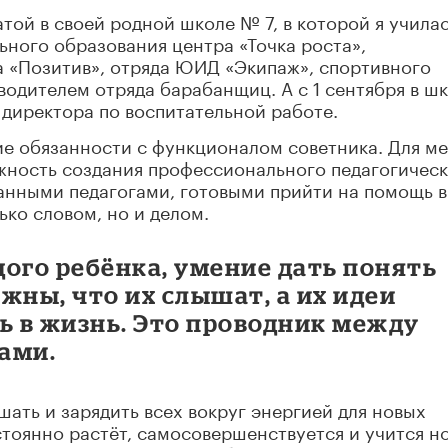
той в своей родной школе № 7, в которой я училас
ьного образования центра «Точка роста»,
а «Позитив», отряда ЮИД «Экипаж», спортивного
одителем отряда барабанщиц. А с 1 сентября в шк
директора по воспитательной работе.
ие обязанности с функционалом советника. Для м
ожность создания профессионального педагогичес
анными педагогами, готовыми прийти на помощь в
ько словом, но и делом.
ого ребёнка, умение дать понять
жны, что их слышат, а их идеи
ь в жизнь. Это проводник между
ами.
шать и зарядить всех вокруг энергией для новых
стоянно растёт, самосовершенствуется и учится н