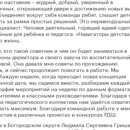
о наставник – мудрый, добрый, уверенный в
печных, открывающий двери к достижению новых в
бъединяет вокруг себя команды ребят, слышит дет
ить за рамки простых решений. Это неравнодушны
циалист. Человек деятельный, горящий идеей сдел
ым для ребёнка и педагога. «Навигаторы детства
ю жизнь.
 кто такой советник и чем он будет заниматься в
роны директора и своего завуча по воспитательно
вой. Она давала мне советы по прохождению
ь, и сейчас продолжает помогать в работе. Мы
Каждую неделю, когда приходит новая концепция
нной дате, мы садимся вместе, разбираем каждый
рафик мероприятий на неделю по данным формата
ителями и классными руководителями. Благодаря 
и педагогического коллектива нам удаётся охвати
лать максимум. Благодаря командной работе у ме
астие в различных проектах и конкурсах РДШ.
а в Богородском округе Людмила Сергеевна Гриш