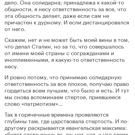
дело. Она солидарна; принадлежа к какой-то
общности, я несу ответственность за все, что
эта общность делает, даже если сам не
причастен к дурному. И если дистанцировался
от него.
Скажем, нет и не может быть моей вины в том,
что делал Сталин, но за то, что совершалось
от имени моей страны с согражданами и
иноплеменными, я какую-то ответственность
несу.
И ровно потому, что принимаю солидарную
ответственность за все плохое, получаю право
гордиться всем лучшим, что было и есть. И тут
мы снова вспоминаем стертое, приевшееся
слово «патриотизм»…
Так в горячечные времена проявляются
глубины там, где царствовала стертость. И по-
другому раскрывается евангельская максима:
«будет слово ваше: да, да; нет, нет, а что сверх