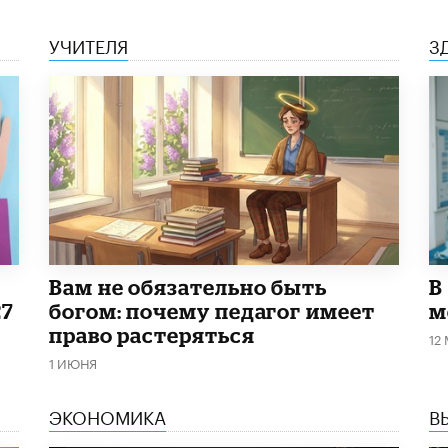
УЧИТЕЛЯ
З
​Вам не обязательно быть
В
27
богом: почему педагог имеет
м
право растеряться
12
1 ИЮНЯ
ЭКОНОМИКА
В