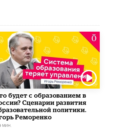
Академик РАН предупредил, что
ChatGPT отучит школьников думать
1 ИЮНЯ /
ШКОЛЬНИКИ
то будет с образованием в
оссии? Сценарии развития
бразовательной политики.
горь Реморенко
9 МИН.