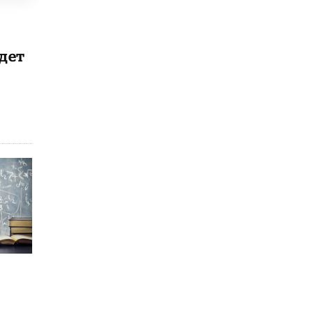
5 ИЮНЯ /
ЧТО ПРОИСХОДИТ?
«Евгений Онегин» станет обязательным
для повторения в 10–11-х классах
дет
4 ИЮНЯ /
КАЧЕСТВО ОБРАЗОВАНИЯ
В Общественной палате предложили
шить школьную форму с учетом
национальных традиций регионов
4 ИЮНЯ /
ШКОЛЬНИКИ
В Госдуме предложили ввести онлайн-
формат для апелляций ЕГЭ
3 ИЮНЯ /
ЕГЭ И ОГЭ
​Яндекс выпустил бесплатный курс по
защите от ИИ-мошенничества
2 ИЮНЯ /
BIG DATA
В России начнут применять новые
подходы к разрешению конфликтов в
школах
2 ИЮНЯ /
ПОДРОСТКИ