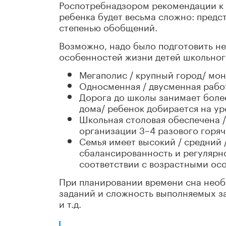
Роспотребнадзором рекомендации к о
ребенка будет весьма сложно: предс
степенью обобщений.
Возможно, надо было подготовить н
особенностей жизни детей школьног
Мегаполис / крупный город/ мон
Односменная / двусменная рабо
Дорога до школы занимает более
дома/ ребенок добирается на ур
Школьная столовая обеспечена 
организации 3–4 разового горяч
Семья имеет высокий / средний 
сбалансированность и регулярно
соответствии с возрастными ос
При планировании времени сна необ
заданий и сложность выполняемых за
и т.д.