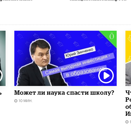
ь
Может ли наука спасти школу?
Ч
Р
10 МИН.
о
И