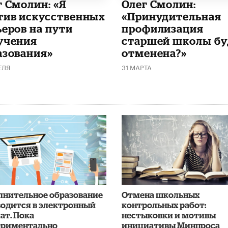
г Смолин: «Я
​Олег Смолин:
тив искусственных
«Принудительная
ьеров на пути
профилизация
учения
старшей школы бу
азования»
отменена?»
ЕЛЯ
31 МАРТА
лнительное образование
Отмена школьных
водится в электронный
контрольных работ:
ат. Пока
нестыковки и мотивы
ериментально
инициативы Минпроса