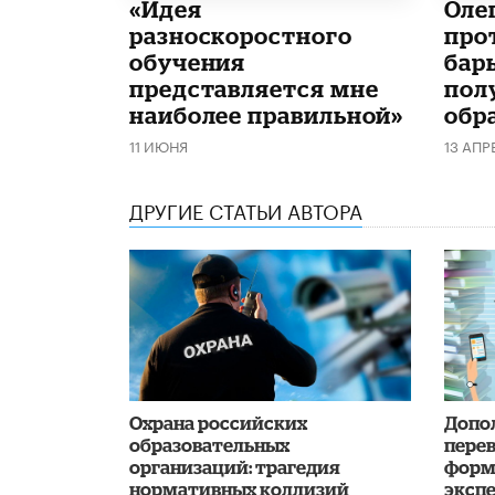
«Идея
Оле
разноскоростного
про
обучения
бар
представляется мне
пол
наиболее правильной»
обр
11 ИЮНЯ
13 АПР
ДРУГИЕ СТАТЬИ АВТОРА
Охрана российских
Допо
образовательных
пере
организаций: трагедия
форм
нормативных коллизий
эксп