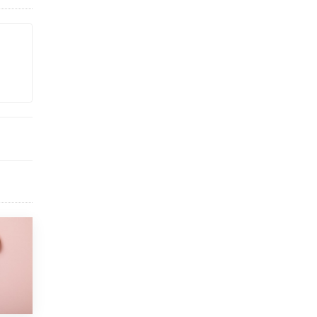
Рособрнадзор ответил на жалобы
школьников на ошибки в ЕГЭ по
русскому
8 ИЮНЯ /
ЕГЭ И ОГЭ
Школа «СКОЛКА» и Госкорпорация
«Росатом» подписали соглашение о
сотрудничестве
8 ИЮНЯ /
ОБРАЗОВАТЕЛЬНАЯ ПОЛИТИКА
Депутаты призвали не отклонять
дипломы только из-за не пройденного
антиплагиата
5 ИЮНЯ /
ЧТО ПРОИСХОДИТ?
Минпросвещения просят добавить в
школьные учебники примеры женщин-
инженеров
5 ИЮНЯ /
УЧЕБНИКИ
Уличенный в списывании школьник
вернул себе призовое место на
олимпиаде через суд