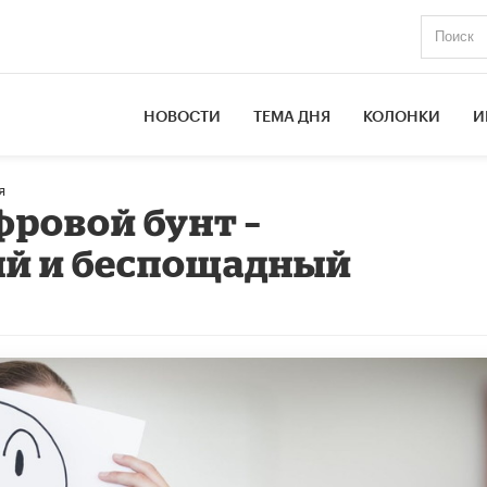
НОВОСТИ
ТЕМА ДНЯ
КОЛОНКИ
И
я
ровой бунт –
й и беспощадный