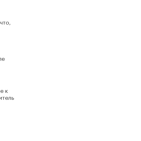
что,
ле
е к
итель