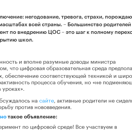
лючение: негодование, тревога, страхи, порожда
масштабах всей страны. – Большинство родителей
ент по внедрению ЦОС – это шаг к полному перех
крытию школ.
нность и вполне разумные доводы министра
ом, что
цифровая образовательная среда предпола
х, обеспечение соответствующей техникой и шир
активность процесса обучения, но «не подменяю
 уроках».
обсуждалось на
сайте
, активные родители не сидел
орьбу против нововведения.
но
такое объявление:
еримент по цифровой среде! Все участвуем в