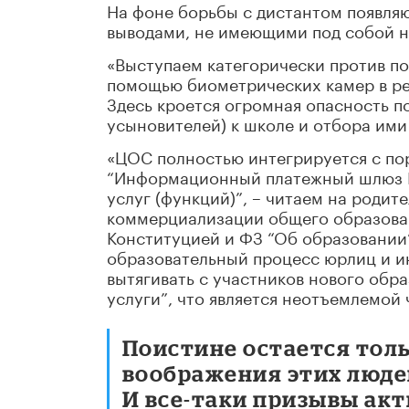
На фоне борьбы с дистантом появля
выводами, не имеющими под собой н
«Выступаем категорически против по
помощью биометрических камер в ре
Здесь кроется огромная опасность п
усыновителей) к школе и отбора ими
«ЦОС полностью интегрируется с пор
“Информационный платежный шлюз Е
услуг (функций)”,
–
читаем на родите
коммерциализации общего образован
Конституцией и ФЗ “Об образовании”
образовательный процесс юрлиц и и
вытягивать с участников нового обр
услуги”, что является неотъемлемой
Поистине остается тол
воображения этих люде
И все-таки призывы ак