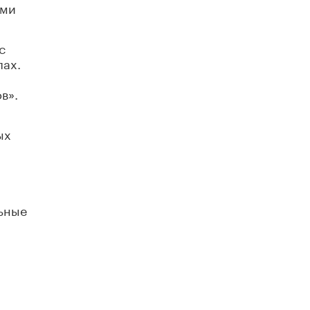
ими
Академик РАН предупредил, что
ChatGPT отучит школьников думать
1 ИЮНЯ /
ШКОЛЬНИКИ
с
лах.
в».
ых
льные