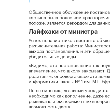
Общественное обсуждение постановле
картина была более чем красноречива
похоже, является рекордом для данно
Лайфхаки от министра
Успех ненавистников дистанта объяс
разъяснительная работа: Министерс
выхода постановления, и эти обращен
убедительные доводы.
«Видимо, это постановление так неу
впечатление, что школу закрывают.
родителям, опровергающее эти домыс
информатики школы № 1 им. М.Г. Ефр
По его мнению, «главный урок диста
необходимо как дополнение, даже есл
развивать, и эксперимент по внедр
возможность дает».