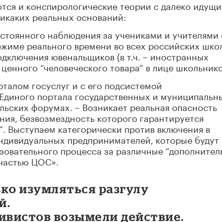
ются и конспирологические теории с далеко идущ
икаких реальных оснований:
стоянного наблюдения за учениками и учителями 
жиме реального времени во всех российских шко
одключения ювенальщиков (в т.ч. – иностранных
 ценного “человеческого товара” в лице школьнико
талом госуслуг и с его подсистемой
диного портала государственных и муниципальн
льских форумах. – Возникает реальная опасность
ия, безвозмездность которого гарантируется
. Выступаем категорически против включения в
ндивидуальных предпринимателей, которые будут
азовательного процесса за различные “дополните
 частью ЦОС».
ько изумляться разгулу
й.
тивистов возымели действие.