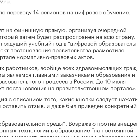
v.ru.
по переводу 14 регионов на цифровое обучение.
ят на финишную прямую, организуя очередной
оторый затем будет распространен на всю страну.
ь грядущий учебный год в “цифровой образователь
ект постановления правительства разместило
ртале нормативно-правовых актов.
их работников, вообще всех здравомыслящих граж
мы являемся главными заказчиками образования и
азовательного процесса в России. До 10 июля
т постановления на правительственном портале».
ия с описанием того, какие кнопки следует нажать
и оставить отзыв, и даже был приведен конкретный
образовательной среды”. Возражаю против внедре
онных технологий в образование “на постоянной
ебую сохранить традиционное очное образование 