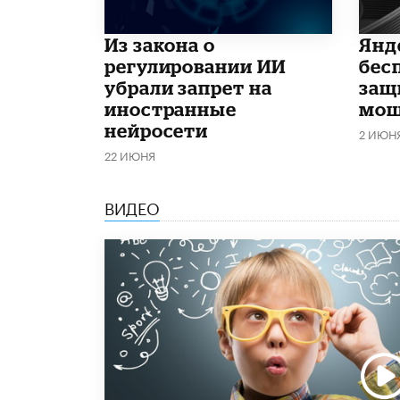
Из закона о
​Ян
регулировании ИИ
бес
убрали запрет на
защ
иностранные
мош
нейросети
2 ИЮН
22 ИЮНЯ
ВИДЕО