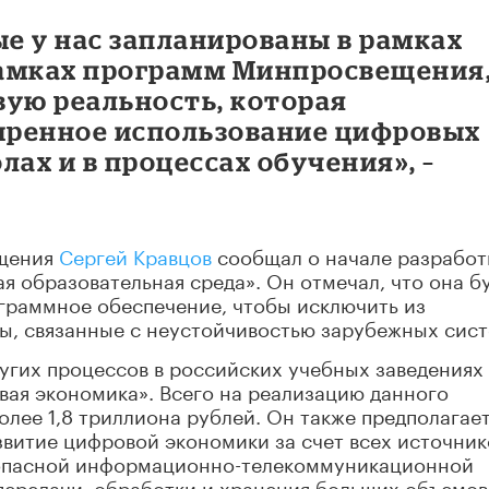
ые у нас запланированы в рамках
рамках программ Минпросвещения
вую реальность, которая
иренное использование цифровых
лах и в процессах обучения», –
ещения
Сергей Кравцов
сообщал о начале разработ
 образовательная среда». Он отмечал, что она б
ограммное обеспечение, чтобы исключить из
ы, связанные с неустойчивостью зарубежных сист
угих процессов в российских учебных заведениях
ая экономика». Всего на реализацию данного
олее 1,8 триллиона рублей. Он также предполагае
звитие цифровой экономики за счет всех источник
езопасной информационно-телекоммуникационной
ередачи, обработки и хранения больших объемов