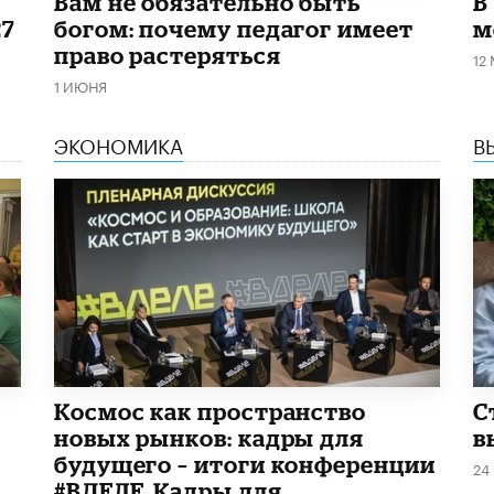
​Вам не обязательно быть
В
27
богом: почему педагог имеет
м
право растеряться
12
1 ИЮНЯ
ЭКОНОМИКА
В
Космос как пространство
С
новых рынков: кадры для
в
будущего – итоги конференции
24
#ВДЕЛЕ_Кадры для