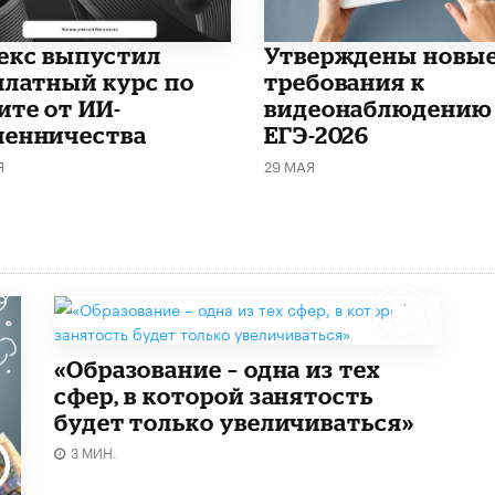
декс выпустил
Утверждены новы
платный курс по
требования к
ите от ИИ-
видеонаблюдению
енничества
ЕГЭ-2026
Я
29 МАЯ
«Образование – одна из тех
сфер, в которой занятость
будет только увеличиваться»
3 МИН.