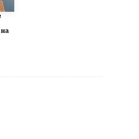
Рособрнадзор ответил на жалобы
школьников на ошибки в ЕГЭ по
е
русскому
8 ИЮНЯ /
ЕГЭ И ОГЭ
 на
Школа «СКОЛКА» и Госкорпорация
«Росатом» подписали соглашение о
сотрудничестве
8 ИЮНЯ /
ОБРАЗОВАТЕЛЬНАЯ ПОЛИТИКА
Депутаты призвали не отклонять
дипломы только из-за не пройденного
антиплагиата
5 ИЮНЯ /
ЧТО ПРОИСХОДИТ?
Минпросвещения просят добавить в
школьные учебники примеры женщин-
инженеров
5 ИЮНЯ /
УЧЕБНИКИ
Уличенный в списывании школьник
вернул себе призовое место на
олимпиаде через суд