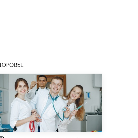
5 ИЮНЯ /
ЧТО ПРОИСХОДИТ?
«Евгений Онегин» станет обязательным
для повторения в 10–11-х классах
4 ИЮНЯ /
КАЧЕСТВО ОБРАЗОВАНИЯ
В Общественной палате предложили
шить школьную форму с учетом
национальных традиций регионов
4 ИЮНЯ /
ШКОЛЬНИКИ
ДОРОВЬЕ
В Госдуме предложили ввести онлайн-
формат для апелляций ЕГЭ
3 ИЮНЯ /
ЕГЭ И ОГЭ
​Яндекс выпустил бесплатный курс по
защите от ИИ-мошенничества
2 ИЮНЯ /
BIG DATA
В России начнут применять новые
подходы к разрешению конфликтов в
школах
2 ИЮНЯ /
ПОДРОСТКИ