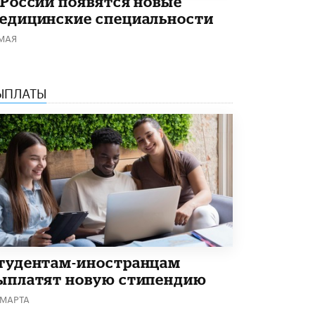
 России появятся новые
Академик РАН предупредил, что
едицинские специальности
ChatGPT отучит школьников думать
 МАЯ
1 ИЮНЯ /
ШКОЛЬНИКИ
ЫПЛАТЫ
тудентам-иностранцам
ыплатят новую стипендию
 МАРТА