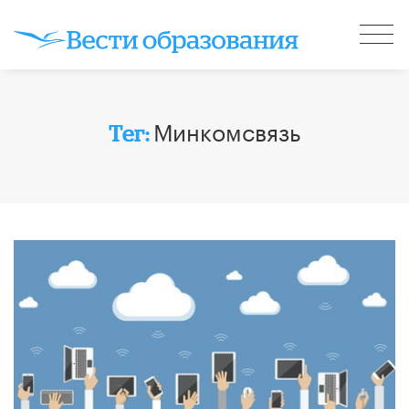
Минкомсвязь
Тег: