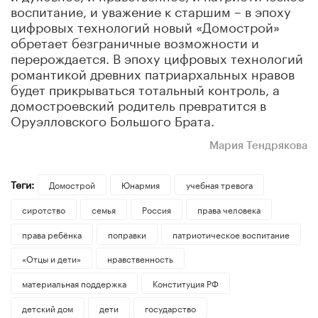
воспитание, и уважение к старшим
– в эпоху
цифровых технологий новый «Домострой»
обретает безграничные возможности и
перерождается. В эпоху цифровых технологий
романтикой древних патриархальных нравов
будет прикрываться тотальный контроль, а
домостроевский родитель превратится в
Оруэлловского Большого Брата.
Мария Тендрякова
Теги:
Домострой
Юнармия
учебная тревога
сиротство
семья
Россия
права человека
права ребёнка
поправки
патриотическое воспитание
«Отцы и дети»
нравственность
материальная поддержка
Конституция РФ
детский дом
дети
государство