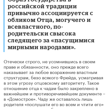
российской традиции
привычно ассоциируется с
обликом Отца, могучего и
всевластного, по-
родительски свысока
следящего за «пасущимися
мирными народами».
Отечески строго, не усомнившись в своем
праве и обязанности, оно прежде всего
наказывает за любое возражение властным
структурам, безо всякого Фрейда, усматривая
в этом угрозу отцовскому авторитету. Такое
отношение отца к чадам было закреплено в
важнейшем и противоречивейшем документе –
в «Домострое». Чаду же оставалось лишь
родителя «послушати его во всем и чтити его»
и «наказание его с любовию приимати»