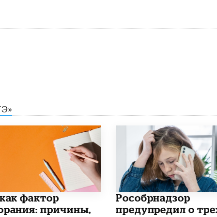
ГЭ»
 как фактор
Рособрнадзор
орания: причины,
предупредил о тре