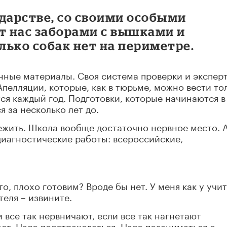
ударстве, со своими особыми
т нас заборами с вышками и
ько собак нет на периметре.
нные материалы. Своя система проверки и экспер
пелляции, которые, как в тюрьме, можно вести то
ся каждый год. Подготовки, которые начинаются в
я за несколько лет до.
режить. Школа вообще достаточно нервное место. А
 диагностические работы: всероссийские,
о, плохо готовим? Вроде бы нет. У меня как у учи
теля – извините.
и все так нервничают, если все так нагнетают
ает. Надо подстраховаться. Надо позаниматься с