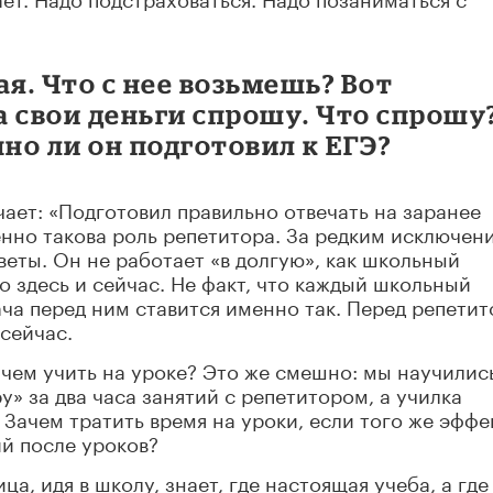
ая. Что с нее возьмешь? Вот
за свои деньги спрошу. Что спрошу
нно ли он подготовил к ЕГЭ?
чает: «Подготовил правильно отвечать на заранее
нно такова роль репетитора. За редким исключен
веты. Он не работает «в долгую», как школьный
ко здесь и сейчас. Не факт, что каждый школьный
ача перед ним ставится именно так. Перед репети
 сейчас.
 зачем учить на уроке? Это же смешно: мы научилис
у» за два часа занятий с репетитором, а училка
 Зачем тратить время на уроки, если того же эффе
ий после уроков?
ца, идя в школу, знает, где настоящая учеба, а где