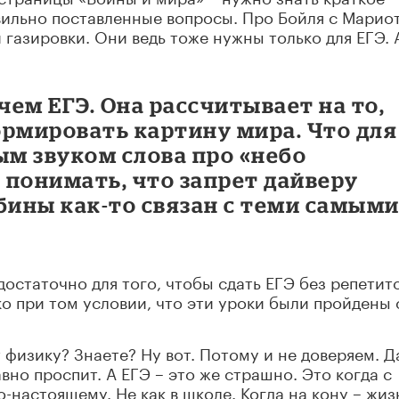
вильно поставленные вопросы. Про Бойля с Марио
газировки. Они ведь тоже нужны только для ЕГЭ. 
чем ЕГЭ. Она рассчитывает на то,
ормировать картину мира. Что для
ым звуком слова про «небо
т понимать, что запрет дайверу
бины как-то связан с теми самым
достаточно для того, чтобы сдать ЕГЭ без репетит
ко при том условии, что эти уроки были пройдены 
т физику? Знаете? Ну вот. Потому и не доверяем. Д
вно проспит. А ЕГЭ – это же страшно. Это когда с
о-настоящему. Не как в школе. Когда на кону – жиз