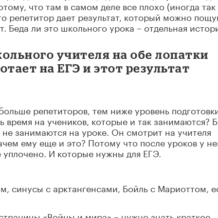
отому, что там в самом деле все плохо (иногда так
сто репетитор дает результат, который можно пощу
т. Беда ли это школьного урока – отдельная истор
кольного учителя на обе лопатки
отает на ЕГЭ и этот результат
 больше репетиторов, тем ниже уровень подготовк
ь время на учеников, которые и так занимаются? 
 не занимаются на уроке. Он смотрит на учителя
ачем ему еще и это? Потому что после уроков у не
 уплочено. И которые нужны для ЕГЭ.
ым, синусы с арктангенсами, Бойль с Мариоттом, е
 страницы «Войны и мира» – нужно знать краткое