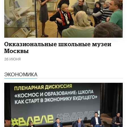
​Окказиональные школьные музеи
Москвы
26 ИЮНЯ
ЭКОНОМИКА