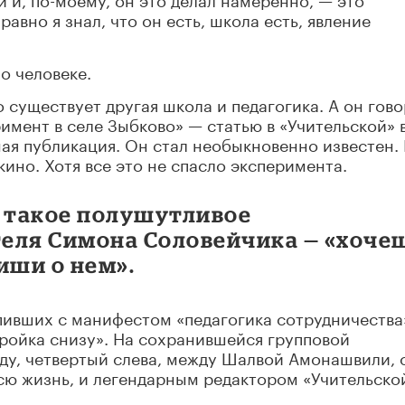
авно я знал, что он есть, школа есть, явление
о человеке.
о существует другая школа и педагогика. А он гово
римент в селе Зыбково» — статью в «Учительской» 
я публикация. Он стал необыкновенно известен. 
ино. Хотя все это не спасло эксперимента.
о такое полушутливое
еля Симона Соловейчика — «хоче
иши о нем».
ивших с манифестом «педагогика сотрудничества»
ройка снизу». На сохранившейся групповой
яду, четвертый слева, между Шалвой Амонашвили, 
сю жизнь, и легендарным редактором «Учительско