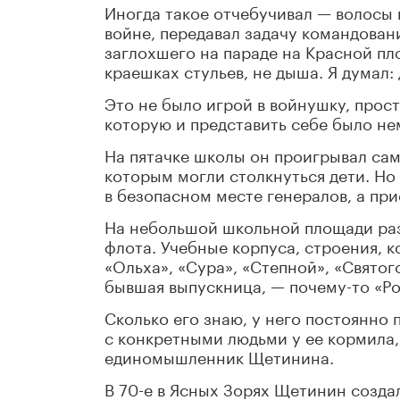
Иногда такое отчебучивал — волосы 
войне, передавал задачу командован
заглохшего на параде на Красной п
краешках стульев, не дыша. Я думал:
Это не было игрой в войнушку, прос
которую и представить себе было н
На пятачке школы он проигрывал са
которым могли столкнуться дети. Но
в безопасном месте генералов, а пр
На небольшой школьной площади раз
флота. Учебные корпуса, строения, 
«Ольха», «Сура», «Степной», «Свято
бывшая выпускница, — почему-то «Ро
Сколько его знаю, у него постоянно 
с конкретными людьми у ее кормила,
единомышленник Щетинина.
В 70-е в Ясных Зорях Щетинин созда