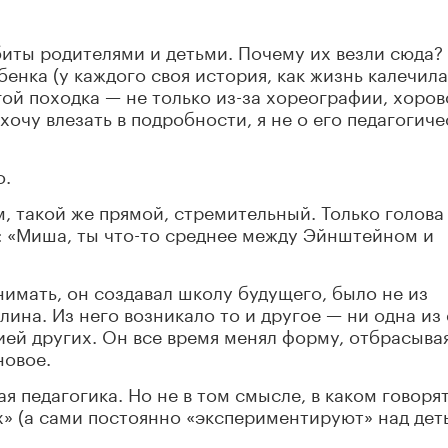
иты родителями и детьми. Почему их везли сюда?
енка (у каждого своя история, как жизнь калечила
гой походка — не только из-за хореографии, хоров
хочу влезать в подробности, я не о его педагогич
о.
, такой же прямой, стремительный. Только голова
у: «Миша, ты что-то среднее между Эйнштейном и
нимать, он создавал школу будущего, было не из
лина. Из него возникало то и другое — ни одна из 
ией других. Он все время менял форму, отбрасывая
новое.
 педагогика. Но не в том смысле, в каком говорят
х» (а сами постоянно «экспериментируют» над дет