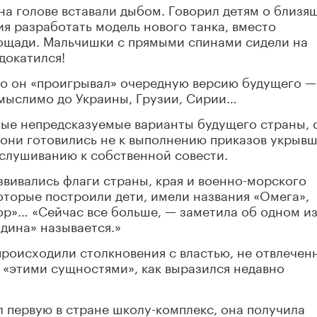
на голове вставали дыбом. Говорил детям о близя
ия разработать модель нового танка, вместо
лощади. Мальчишки с прямыми спинами сидели на
 докатился!
то он «проигрывал» очередную версию будущего — 
емыслимо до Украины, Грузии, Сирии…
мые непредсказуемые варианты будущего страны, 
 они готовились не к выполнению приказов укрыв
ислушиванию к собственной совести.
вивались флаги страны, края и военно-морского
которые построили дети, имели названия «Омега»,
гор»… «Сейчас все больше, — заметила об одном из
дина» называется.»
происходили столкновения с властью, не отвлеченн
 «этими сущностями», как выразился недавно
л первую в стране школу-комплекс, она получила