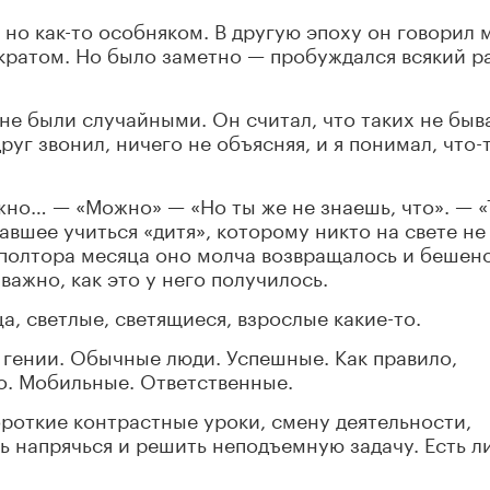
но как-то особняком. В другую эпоху он говорил 
ократом. Но было заметно — пробуждался всякий ра
не были случайными. Он считал, что таких не быва
руг звонил, ничего не объясняя, и я понимал, что-
жно… — «Можно» — «Но ты же не знаешь, что». — «
тавшее учиться «дитя», которому никто на свете не
з полтора месяца оно молча возвращалось и бешен
важно, как это у него получилось.
а, светлые, светящиеся, взрослые какие-то.
е гении. Обычные люди. Успешные. Как правило,
о. Мобильные. Ответственные.
ороткие контрастные уроки, смену деятельности,
ь напрячься и решить неподъемную задачу. Есть л