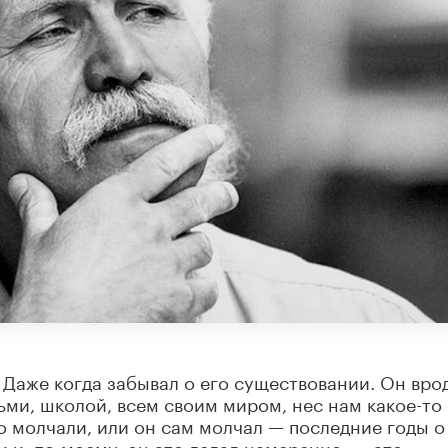
. Даже когда забывал о его существовании. Он вро
ьми, школой, всем своим миром, нес нам какое-то
о молчали, или он сам молчал — последние годы о
 и, по-моему, он это делал намеренно, — это