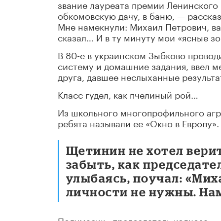
звание лауреата премии Ленинского 
обкомовскую дачу, в баню, — расска
Мне намекнули: Михаил Петрович, ва
сказал… И в ту минуту мои «ясные зо
В 80-e в украинском Зыбково прово
систему и домашние задания, ввел м
друга, давшее неслыханные результа
Класс гудел, как пчелиный рой…
Из школьного многопрофильного агр
ребята называли ее «Окно в Европу».
Щетинин не хотел верит
забыть, как председате
улыбаясь, поучал: «Ми
личности не нужны. Нам
Подумаешь, председатель колхоза…