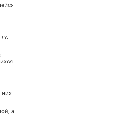
щейся
Академик РАН предупредил, что
ChatGPT отучит школьников думать
1 ИЮНЯ /
ШКОЛЬНИКИ
ту,
с
шихся
 них
ой, а