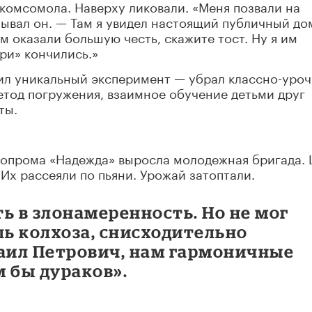
комсомола. Наверху ликовали. «Меня позвали на
зывал он. — Там я увидел настоящий публичный до
м оказали большую честь, скажите тост. Ну я им
ри» кончились.»
дил уникальный эксперимент — убрал классно-уро
етод погружения, взаимное обучение детьми друг
ты.
опрома «Надежда» выросла молодежная бригада. 
 Их рассеяли по пьяни. Урожай затоптали.
ь в злонамеренность. Но не мог
ль колхоза, снисходительно
хаил Петрович, нам гармоничные
 бы дураков».