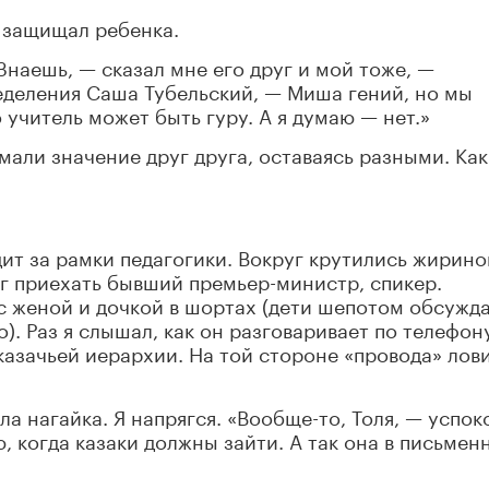
, защищал ребенка.
«Знаешь, — сказал мне его друг и мой тоже, —
деления Саша Тубельский, — Миша гений, но мы
 учитель может быть гуру. А я думаю — нет.»
мали значение друг друга, оставаясь разными. Как
дит за рамки педагогики. Вокруг крутились жирино
г приехать бывший премьер-министр, спикер.
 женой и дочкой в шортах (дети шепотом обсужд
). Раз я слышал, как он разговаривает по телефону
казачьей иерархии. На той стороне «провода» лов
ла нагайка. Я напрягся. «Вообще-то, Толя, — успок
ю, когда казаки должны зайти. А так она в письмен