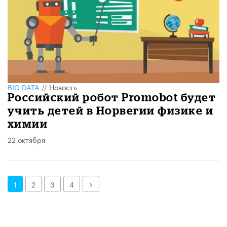
BIG DATA
//
Новость
Российский робот Promobot будет
учить детей в Норвегии физике и
химии
22 октября
Далее
1
2
3
4