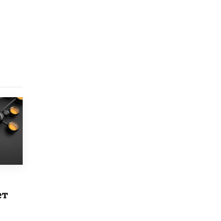
Рособрнадзор ответил на жалобы
школьников на ошибки в ЕГЭ по
русскому
8 ИЮНЯ /
ЕГЭ И ОГЭ
Школа «СКОЛКА» и Госкорпорация
«Росатом» подписали соглашение о
сотрудничестве
8 ИЮНЯ /
ОБРАЗОВАТЕЛЬНАЯ ПОЛИТИКА
Депутаты призвали не отклонять
дипломы только из-за не пройденного
антиплагиата
5 ИЮНЯ /
ЧТО ПРОИСХОДИТ?
Минпросвещения просят добавить в
школьные учебники примеры женщин-
инженеров
5 ИЮНЯ /
УЧЕБНИКИ
ет
Уличенный в списывании школьник
вернул себе призовое место на
олимпиаде через суд