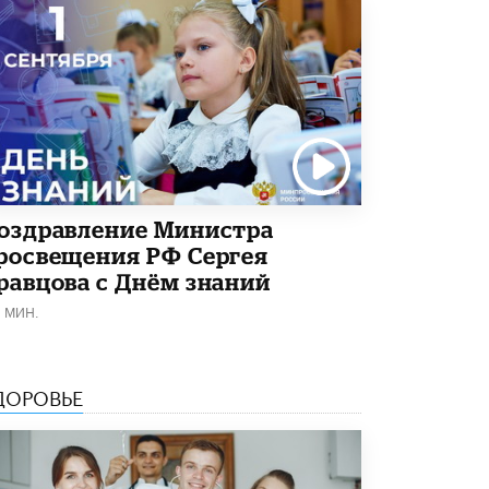
Академик РАН предупредил, что
ChatGPT отучит школьников думать
1 ИЮНЯ /
ШКОЛЬНИКИ
оздравление Министра
росвещения РФ Сергея
равцова с Днём знаний
1 МИН.
ДОРОВЬЕ