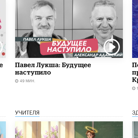
е
Павел Лукша: Будущее
П
наступило
п
К
49 МИН.
УЧИТЕЛЯ
З