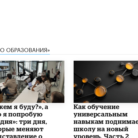
ТВО ОБРАЗОВАНИЯ»
кем я буду?», а
​Как обучение
о я попробую
универсальным
дня»: три дня,
навыкам поднима
орые меняют
школу на новый
дставление о
уровень. Часть 2