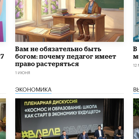
​Вам не обязательно быть
В
27
богом: почему педагог имеет
м
право растеряться
12
1 ИЮНЯ
ЭКОНОМИКА
В