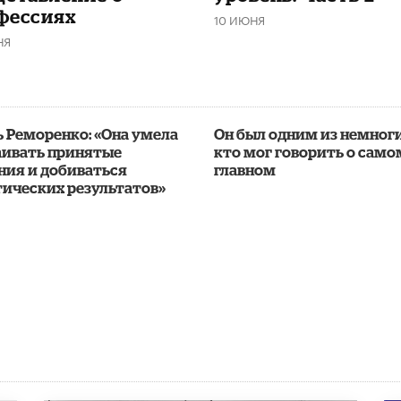
фессиях
10 ИЮНЯ
НЯ
 Реморенко: «Она умела
Он был одним из немноги
аивать принятые
кто мог говорить о само
ния и добиваться
главном
тических результатов»