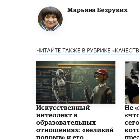
Марьяна Безруких
ЧИТАЙТЕ ТАКЖЕ В РУБРИКЕ «КАЧЕС
​Искусственный
Не «
интеллект в
«чт
образовательных
сего
отношениях: «великий
кот
подрыв» и его
пре