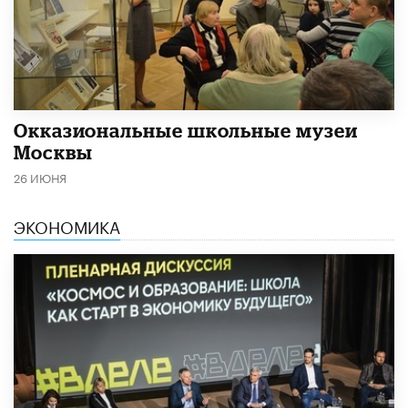
​Окказиональные школьные музеи
Москвы
26 ИЮНЯ
ЭКОНОМИКА