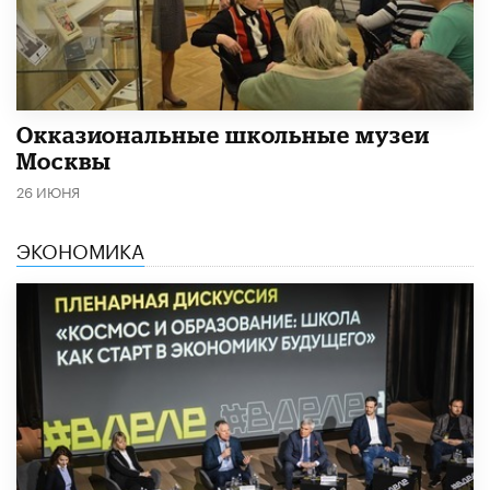
​Окказиональные школьные музеи
Москвы
26 ИЮНЯ
ЭКОНОМИКА