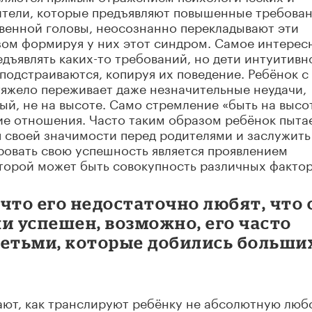
ители, которые предъявляют повышенные требован
твенной головы, неосознанно перекладывают эти
азом формируя у них этот синдром. Самое интерес
едъявлять каких-то требований, но дети интуитивн
подстраиваются, копируя их поведение. Ребёнок с
тяжело переживает даже незначительные неудачи,
ый, не на высоте. Само стремление «быть на высо
ие отношения. Часто таким образом ребёнок пыта
я своей значимости перед родителями и заслужить
овать свою успешность является проявлением
торой может быть совокупность различных фактор
что его недостаточно любят, что 
и успешен, возможно, его часто
детьми, которые добились больши
ают, как транслируют ребёнку не абсолютную люб