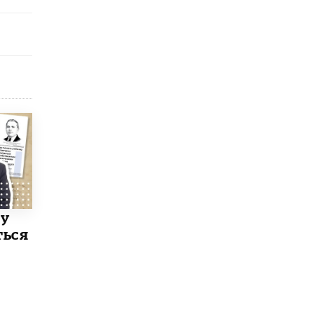
ку
ться