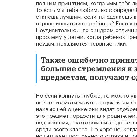
полным принятием, когда «мы тебя л
То есть мы тебя любим, но с определ
станешь лучшим, если ты сделаешь вс
стресс испытывает ребёнок? Если я 
Неудивительно, что синдром отличн
проблему у детей, когда ребёнок тре
неудач, появляются нервные тики.
Также ошибочно принят
большие стремления к 
предметам, получают о
Но если копнуть глубже, то можно ув
нового их мотивирует, а нужны им о
наивысшей оценке они видят одобрен
это предмет гордости для родителей,
подражания, о котором никогда не з
среди всего класса. Но хорошо, когд
испытывает постоянного страха и тр