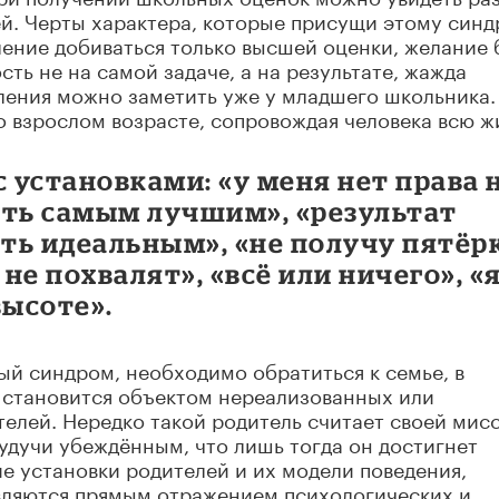
ей. Черты характера, которые присущи этому синд
ение добиваться только высшей оценки, желание 
ть не на самой задаче, а на результате, жажда
вления можно заметить уже у младшего школьника.
о взрослом возрасте, сопровождая человека всю ж
с установками: «у меня нет права 
ыть самым лучшим», «результат
ть идеальным», «не получу пятёр
 не похвалят», «всё или ничего», «
высоте».
ый синдром, необходимо обратиться к семье, в
к становится объектом нереализованных или
елей. Нередко такой родитель считает своей мис
будучи убеждённым, что лишь тогда он достигнет
ие установки родителей и их модели поведения,
являются прямым отражением психологических и