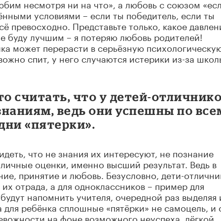
юбим несмотря ни на что», а любовь с союзом «есл
ёнными условиями – если ты победитель, если ты
ё превосходно. Представьте только, какое давлен
не буду лучшим – я потеряю любовь родителей!
ика может перерасти в серьёзную психологическу
вожно спит, у него случаются истерики из-за шко
о считать, что у детей-отличник
знаниям, ведь они успешны по все
дни «пятерки».
идеть, что не знания их интересуют, не познание
тличные оценки, именно высший результат. Ведь в
ие, принятие и любовь. Безусловно, дети-отлични
 их отрада, а для одноклассников – пример для
абудут напомнить учителя, очередной раз выделяя 
а для ребёнка сплошные «пятёрки» не самоцель, и 
евожности на фоне возможного неуспеха, лёгкой