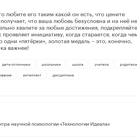
о любите его таким какой он есть, что цените
 получает, что ваша любовь безусловна и на неё н
ельно хвалите за любые достижения, подкрепляйт
 проявляет инициативу, когда старается, когда че
о одни «пятёрки», золотая медаль – это, конечно,
ка важнее!
дети-отличники
школьники
школа
учителя
родители
ование
интеллект
дисциплина
тра научной психологии «Технологии Идеала»