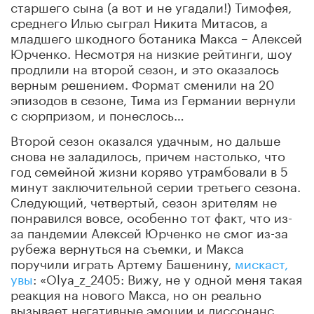
старшего сына (а вот и не угадали!) Тимофея,
среднего Илью сыграл Никита Митасов, а
младшего шкодного ботаника Макса – Алексей
Юрченко. Несмотря на низкие рейтинги, шоу
продлили на второй сезон, и это оказалось
верным решением. Формат сменили на 20
эпизодов в сезоне, Тима из Германии вернули
с сюрпризом, и понеслось…
Второй сезон оказался удачным, но дальше
снова не заладилось, причем настолько, что
год семейной жизни коряво утрамбовали в 5
минут заключительной серии третьего сезона.
Следующий, четвертый, сезон зрителям не
понравился вовсе, особенно тот факт, что из-
за пандемии Алексей Юрченко не смог из-за
рубежа вернуться на съемки, и Макса
поручили играть Артему Башенину,
мискаст,
увы
: «Olya_z_2405: Вижу, не у одной меня такая
реакция на нового Макса, но он реально
вызывает негативные эмоции и диссонанс.