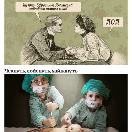
Чекнуть, лойснуть, хайпануть