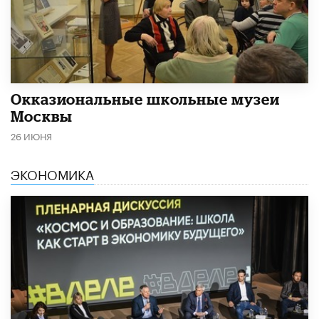
​Окказиональные школьные музеи
Москвы
26 ИЮНЯ
ЭКОНОМИКА