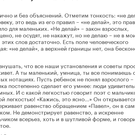
рично и без объяснений. Отметим тонкость: «не де
веку, это ведь из его правил – «не делай», это пра
ило для маленьких. «Не делай» – закон взрослых,
ено, не осудят, не накажут, но не делаю – не в мо
х этих слов достаточно. Есть поле человеческого
ая: «не делай», а верхней границы нет, она беско
 внушать, что все наши установления и советы про
ивет. А ты маленький, умница, ты все понимаешь 
ых нотациях. Пусть ребенок не понял взрослого –
ика постепенно сделает его умнее: люди удивител
мных. И с какой легкостью говорит поэт с мальчик
й легкостью! «Кажись, это ясно...» Он открываетс
еркивает равенство обращением «Павел», он в са
иком. Не демонстрирует равенство, а искренне
ьчиком всерьез, хоть и в шутливой форме, и говор
тое.