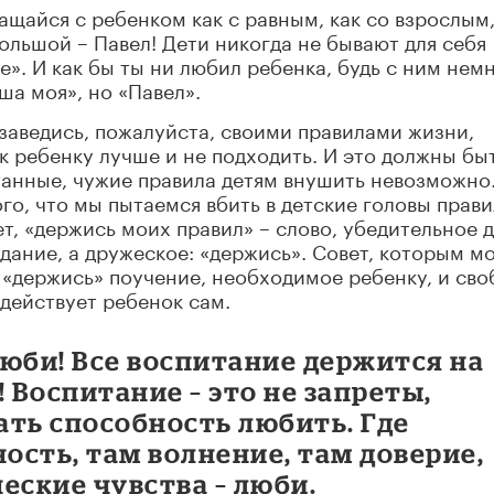
ращайся с ребенком как с равным, как со взрослым
ольшой – Павел! Дети никогда не бывают для себя
е». И как бы ты ни любил ребенка, будь с ним нем
ша моя», но «Павел».
заведись, пожалуйста, своими правилами жизни,
к ребенку лучше и не подходить. И это должны бы
танные, чужие правила детям внушить невозможно
ого, что мы пытаемся вбить в детские головы прави
т, «держись моих правил» – слово, убедительное д
идание, а дружеское: «держись». Совет, которым м
м «держись» поучение, необходимое ребенку, и сво
 действует ребенок сам.
– люби! Все воспитание держится на
 Воспитание – это не запреты,
ать способность любить. Где
ность, там волнение, там доверие,
еские чувства – люби.