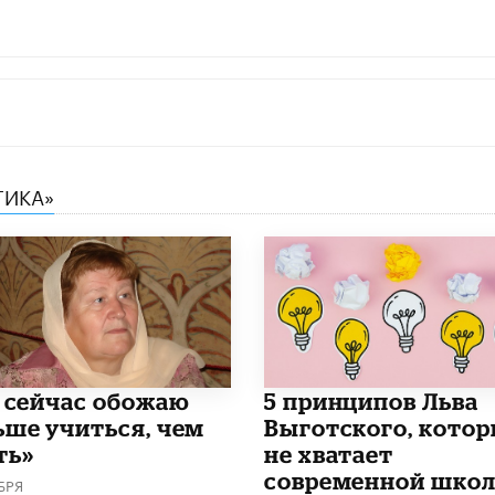
ГИКА»
и сейчас обожаю
5 принципов Льва
ьше учиться, чем
Выготского, кото
ть»
не хватает
современной школ
БРЯ