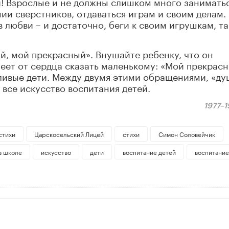
! Взрослые и не должны слишком много занимать
ии сверстников, отдаваться играм и своим делам.
 любви – и достаточно, беги к своим игрушкам, т
й, мой прекрасный». Внушайте ребенку, что он
меет от сердца сказать маленькому: «Мой прекрас
стливые дети. Между двумя этими обращениями, «д
 все искусство воспитания детей.
1977–1
стихи
Царскосельский Лицей
стихи
Симон Соловейчик
в школе
искусство
дети
воспитание детей
воспитание