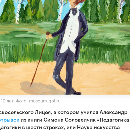
10 лет. Фото: museum-gol.ru
рскосельского Лицея, в котором учился Александр
отрывок
из книги Симона Соловейчик «Педагогика
агогики в шести строках, или Наука искусства