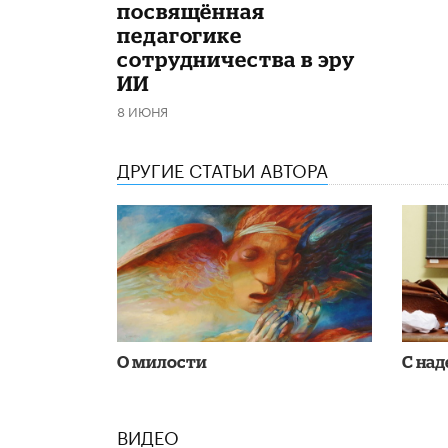
посвящённая
педагогике
сотрудничества в эру
ИИ
8 ИЮНЯ
ДРУГИЕ СТАТЬИ АВТОРА
О милости
С на
ВИДЕО