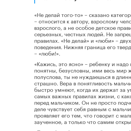
«Не делай того-то» – сказано катего
– относится к автору, взрослому чело
взрослого, а не особое детское прав
серьезных, честных людей. Не запрещ
правилах. «Не делай» и «люби» – дву
поведения. Нижняя граница его тверд
– «люби!».
«Кажись, это ясно» – ребенку и надо
понятны, безусловны, ими весь мир ж
полуслова, ты не нуждаешься в длинн
страшно. Вера в понятливость мальч
быстро умнеют, когда их держат за у
самых важных правилах жизни, с како
перед мальчиком. Он не просто подч
деле чувствует себя равным с мальч
проявляет его тем, что говорит с мал
заученное, а только что самим откры