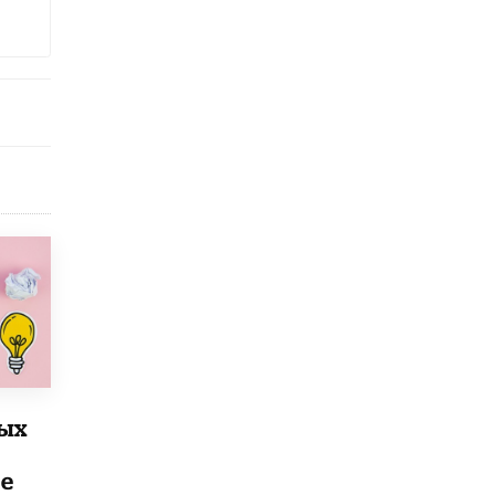
В Минобрнауки рассказали о новых
правилах приема в аспирантуру
1 ИЮНЯ /
КАЧЕСТВО ОБРАЗОВАНИЯ
рых
е