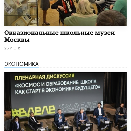
​Окказиональные школьные музеи
Москвы
26 ИЮНЯ
ЭКОНОМИКА