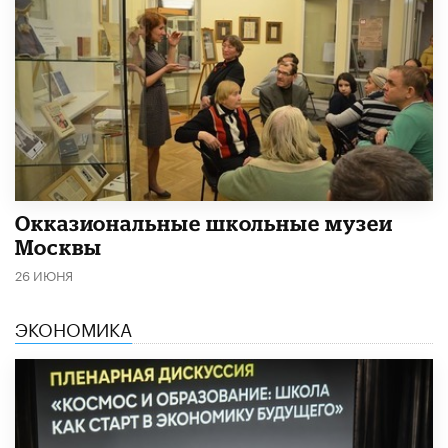
​Окказиональные школьные музеи
Москвы
26 ИЮНЯ
ЭКОНОМИКА