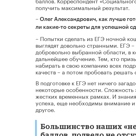
баллов. Корреспондент «Социального 
получить максимальный результат.
– Олег Александрович, как лучше го
ли какие-то секреты для успешной с
– Попытки сделать из ЕГЭ ночной ко
выглядят довольно странными. ЕГЭ –
добровольно выбранной области, в к
дальнейшее обучение. Тем, кто приз
набирать в свою компанию всех подр
качеств – а потом пробовать решать 
В подготовке к ЕГЭ нет ничего загад
некоторые особенности. Сложность з
жестких временных рамках. И знания
успеха, еще необходимы внимание и
другое.
Большинство наших «неу
баллов, подвело не отс