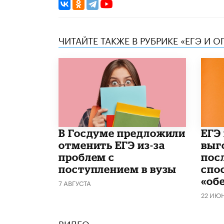
ЧИТАЙТЕ ТАКЖЕ В РУБРИКЕ «ЕГЭ И О
В Госдуме предложили
​ЕГЭ
отменить ЕГЭ из-за
выг
проблем с
пос
поступлением в вузы
спо
«об
7 АВГУСТА
22 ИЮ
ВИДЕО