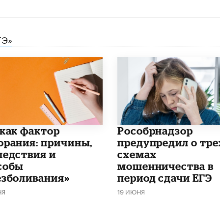
ГЭ»
 как фактор
Рособрнадзор
орания: причины,
предупредил о тре
ледствия и
схемах
собы
мошенничества в
езболивания»
период сдачи ЕГЭ
НЯ
19 ИЮНЯ