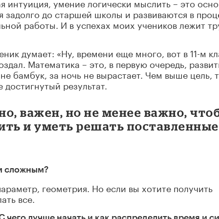
я интуиция, умение логически мыслить – это осн
я задолго до старшей школы и развиваются в проц
ьной работы. И в успехах моих учеников лежит тр
еник думает: «Ну, времени еще много, вот в 11-м к
оздал. Математика – это, в первую очередь, развит
е бамбук, за ночь не вырастает. Чем выше цель, 
е достигнутый результат.
но, важен, но не менее важно, что
ить и уметь решать поставленные
ым сложным?
параметр, геометрия. Но если вы хотите получить
ать все.
 С чего лучше начать и как распределить время и с