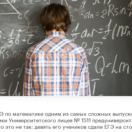
Э по математике одним из самых сложных выпуск
ики Университетского лицея № 1511 предуниверси
то это не так: девять его учеников сдали ЕГЭ на сто