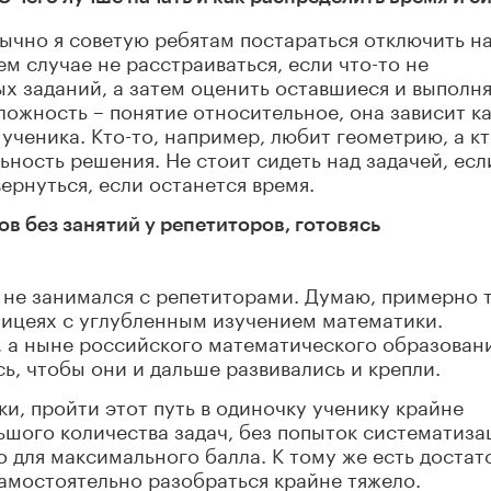
бычно я советую ребятам постараться отключить н
ем случае не расстраиваться, если что-то не
ых заданий, а затем оценить оставшиеся и выполня
ожность – понятие относительное, она зависит ка
 ученика. Кто-то, например, любит геометрию, а кт
льность решения. Не стоит сидеть над задачей, есл
вернуться, если останется время.
ов без занятий у репетиторов, готовясь
 не занимался с репетиторами. Думаю, примерно 
 лицеях с углубленным изучением математики.
, а ныне российского математического образован
ь, чтобы они и дальше развивались и крепли.
и, пройти этот путь в одиночку ученику крайне
шого количества задач, без попыток систематиза
о для максимального балла. К тому же есть достат
самостоятельно разобраться крайне тяжело.