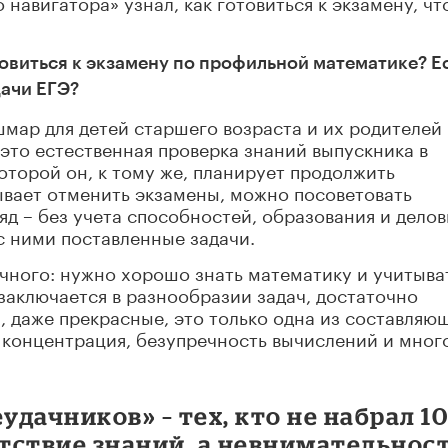
навигатора» узнал, как готовиться к экзамену, ч
товиться к экзамену по профильной математике? Е
дачи ЕГЭ?
шмар для детей старшего возраста и их родителей
 это естественная проверка знаний выпускника в
оторой он, к тому же, планирует продолжить
ывает отменить экзамены, можно посоветовать
яд – без учета способностей, образования и дело
с ними поставленные задачи.
очного: нужно хорошо знать математику и учитыва
аключается в разнообразии задач, достаточно
, даже прекрасные, это только одна из составляю
 концентрация, безупречность вычислений и мног
дачников» – тех, кто не набрал 1
утствие знаний, а невнимательнос