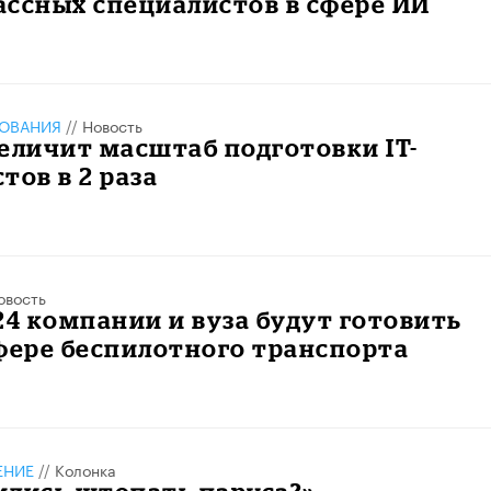
ссных специалистов в сфере ИИ
ЗОВАНИЯ
//
Новость
еличит масштаб подготовки IT-
тов в 2 раза
овость
24 компании и вуза будут готовить
фере беспилотного транспорта
ЕНИЕ
//
Колонка