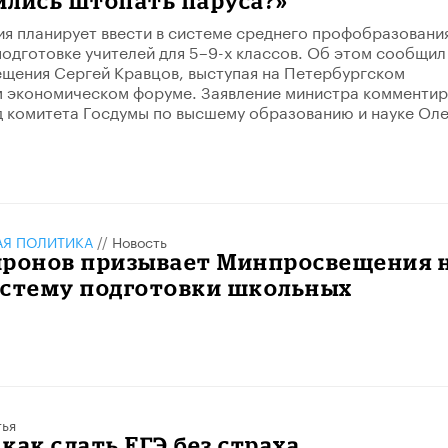
ились штопать паруса?»
 планирует ввести в системе среднего профобразовани
одготовке учителей для 5–9-х классов. Об этом сообщил
щения Сергей Кравцов, выступая на Петербургском
 экономическом форуме. Заявление министра комментир
 комитета Госдумы по высшему образованию и науке Оле
АЯ ПОЛИТИКА
//
Новость
иронов призывает Минпросвещения 
истему подготовки школьных
тья
 как сдать ЕГЭ без страха