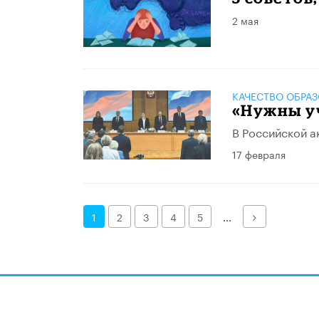
2 мая
КАЧЕСТВО ОБРА
«Нужны у
В Российской 
17 февраля
Далее
1
2
3
4
5
...