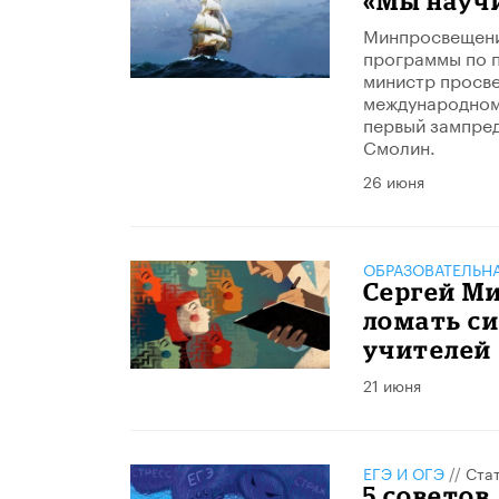
«Мы науч
Минпросвещения
программы по п
министр просве
международном
первый зампред
Смолин.
26 июня
ОБРАЗОВАТЕЛЬН
Сергей М
ломать с
учителей
21 июня
ЕГЭ И ОГЭ
//
Ста
5 советов,