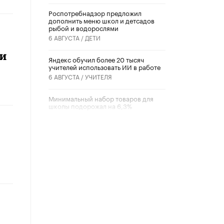
Роспотребнадзор предложил
дополнить меню школ и детсадов
рыбой и водорослями
6 АВГУСТА /
ДЕТИ
ти
​Яндекс обучил более 20 тысяч
учителей использовать ИИ в работе
6 АВГУСТА /
УЧИТЕЛЯ
Минимальный набор товаров для
школы подорожал на 6,3%
5 АВГУСТА /
ШКОЛЬНИКИ
Вышел в свет новый номер научно-
публицистического журнала
«Образовательная политика» № 2
(2026)
3 ИЮЛЯ /
АНОНС
Школьники и студенты Москвы
почтили память героев Великой
Отечественной войны
22 ИЮНЯ /
ГОРОДСКОЕ ОБРАЗОВАНИЕ