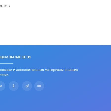
дипломы только из-за не
алов
пройденного антиплагиата
5 ИЮНЯ /
ЧТО ПРОИСХОДИТ?
Минпросвещения просят добавить в
школьные учебники примеры
женщин-инженеров
5 ИЮНЯ /
УЧЕБНИКИ
Уличенный в списывании школьник
вернул себе призовое место на
олимпиаде через суд
5 ИЮНЯ /
ЧТО ПРОИСХОДИТ?
ОЦИАЛЬНЫЕ СЕТИ
«Евгений Онегин» станет
новные и дополнительные материалы в наших
обязательным для повторения в 10–
уппах
11-х классах
4 ИЮНЯ /
КАЧЕСТВО ОБРАЗОВАНИЯ
В Общественной палате предложили
шить школьную форму с учетом
национальных традиций регионов
4 ИЮНЯ /
ШКОЛЬНИКИ