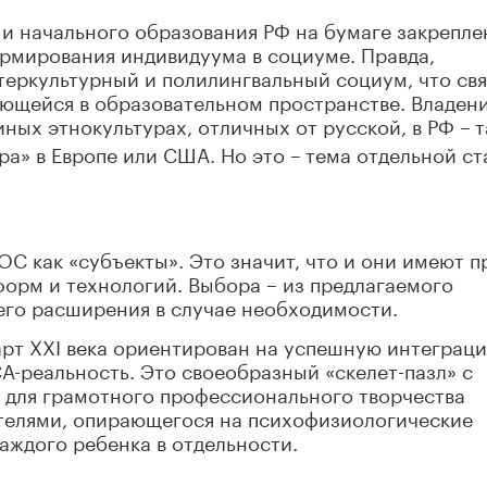
 и начального образования РФ на бумаге закрепл
ормирования индивидуума в социуме. Правда,
теркультурный и полилингвальный социум, что св
ающейся в образовательном пространстве. Владен
ных этнокультурах, отличных от русской, в РФ –
т
ра» в Европе или США. Но это –
тема отдельной ст
ОС как «субъекты». Это значит, что и они имеют п
орм и технологий. Выбора – из предлагаемого
его расширения в случае необходимости.
арт
XXI
века ориентирован на успешную интеграц
CA
-реальность. Это своеобразный «скелет-пазл» с
 для грамотного профессионального творчества
ителями, опирающегося на психофизиологические
аждого ребенка в отдельности.