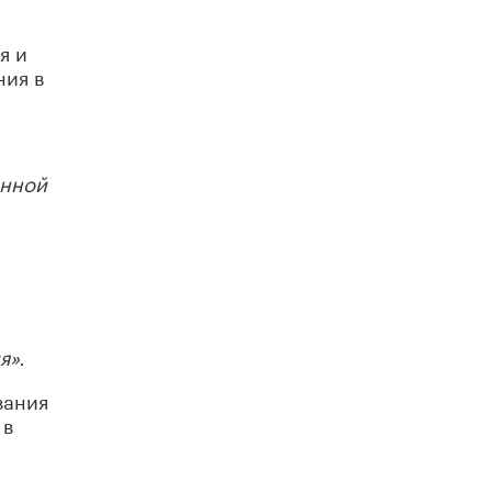
Академик РАН предупредил, что
ChatGPT отучит школьников думать
я и
1 ИЮНЯ /
ШКОЛЬНИКИ
ния в
анной
я»
.
вания
 в