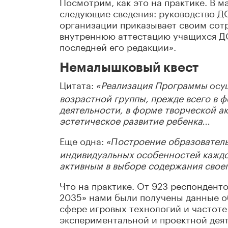
Посмотрим, как это на практике. В м
следующие сведения: руководство 
организации приказывает своим сот
внутреннюю аттестацию учащихся ДО
последней его редакции».
Немалышковый квест
Цитата:
Реализация Программы
«
осу
возрастной группы, прежде всего в 
деятельности, в форме творческой а
эстетическое развитие ребенка
...
Еще одна:
остроение образователь
«П
индивидуальных особенностей каждо
активным в выборе содержания своег
Что на практике. От 923 респондент
2035» нами были получены данные о
сфере игровых технологий и частоте
экспериментальной и проектной дея