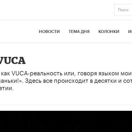
НОВОСТИ
ТЕМА ДНЯ
КОЛОНКИ
И
 VUCA
 как VUCA-реальность или, говоря языком мои
ньки!». Здесь все происходит в десятки и со
етии.