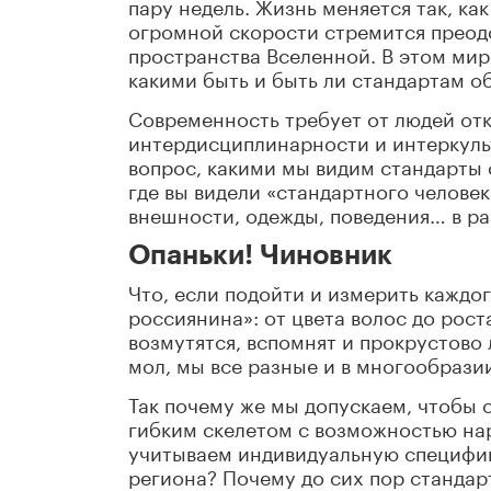
пару недель. Жизнь меняется так, ка
огромной скорости стремится преодо
пространства Вселенной. В этом мир
какими быть и быть ли стандартам о
Современность требует от людей от
интердисциплинарности и интеркульт
вопрос, какими мы видим стандарты 
где вы видели «стандартного человек
внешности, одежды, поведения… в ра
Опаньки! Чиновник
Что, если подойти и измерить каждо
россиянина»: от цвета волос до рост
возмутятся, вспомнят и прокрустово
мол, мы все разные и в многообрази
Так почему же мы допускаем, чтобы 
гибким скелетом с возможностью на
учитываем индивидуальную специфику
региона? Почему до сих пор стандар