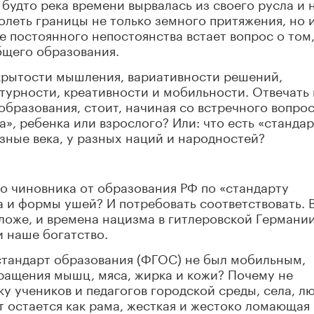
к будто река времени вырвалась из своего русла и 
леть границы не только земного притяжения, но 
е постоянного непостоянства встает вопрос о том
бщего образования.
крытости мышления, вариативности решений,
урности, креативности и мобильности. Отвечать 
образования, стоит, начиная со встречного вопрос
а», ребенка или взрослого? Или: что есть «стандар
зные века, у разных наций и народностей?
го чиновника от образования РФ по «стандарту
а и формы ушей? И потребовать соответствовать. 
 ложе, и времена нацизма в гитлеровской Германии
и наше богатство.
стандарт образования (ФГОС) не был мобильным,
ращения мышц, мяса, жирка и кожи? Почему не
 учеников и педагогов городской среды, села, л
т остается как рама, жесткая и жестоко ломающая