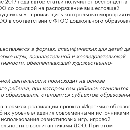
ае 2017 года автор статьи получил от респондента
ДОО со ссылкой на распоряжение вышестоящей
рудникам «…производить контрольные мероприяти
О в соответствии с ФГОС дошкольного образова
в формах, специфических для детей д
ществляется
форме игры, познавательной и исследовательской
ктивности, обеспечивающей художественно-
ной деятельности происходит на основе
го ребенка, при котором сам ребенок становится
о образования, становится субъектом образовани
ов в рамках реализации проекта «Игро-мир образо
б их уровне владения современными источниками
 использования разнотиповых игр, игровой
тельности с воспитанниками ДОО. При этом